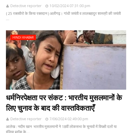
Detective reporter
10/02/2024 07:31:00 pm
( 25 रक्तवीरो के किया रक्तदान ) अलीगढ़। गांधी जयंती व लालबहादुर शास्त्री की जयंती
…
HINDI KHABAR
धर्मनिरपेक्षता पर संकट : भारतीय मुसलमानों के
लिए चुनाव के बाद की वास्तविकताएँ
Detective reporter
7/06/2024 02:49:00 pm
आलेख : नदीम खान भारतीय मुसलमानों ने 18वीं लोकसभा के चुनावों में विपक्षी दलों या
इंडिया ब्लॉक के…