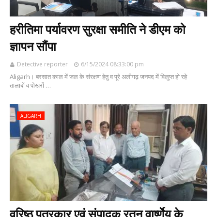
हरीतिमा पर्यावरण सुरक्षा समीति ने डीएम को
ज्ञापन सौंपा
Detective reporter
6/15/2024 08:33:00 pm
Aligarh। बरसात काल में जल के संरक्षण हेतु व पूरे अलीगढ़ जनपद में विलुप्त हो रहे
तालाबों व पोखरों …
ALIGARH
वरिष्ठ पत्रकार एवं संपादक रतन वार्ष्णेय के