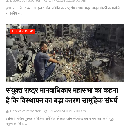
Detective reporter
6/14/2024 02:09:00 pm
हाथरस। सि. राऊ । भाईचारा सेवा समिति के राष्ट्रीय अध्यक्ष महेश यादव संघर्षी के भतीजे
राजकीय स्न…
HINDI KHABAR
संयुक्त राष्ट्र मानवाधिकार महासभा का कहना
है कि विस्थापन का बड़ा कारण सामूहिक संघर्ष
Detective reporter
6/14/2024 09:15:00 am
शान्ति। नोबेल पुरस्कार विजेता अमेरिका लेखक जॉन स्टेनबेक का मानना था 'सभी युद्ध
मनुष्य की विफ…