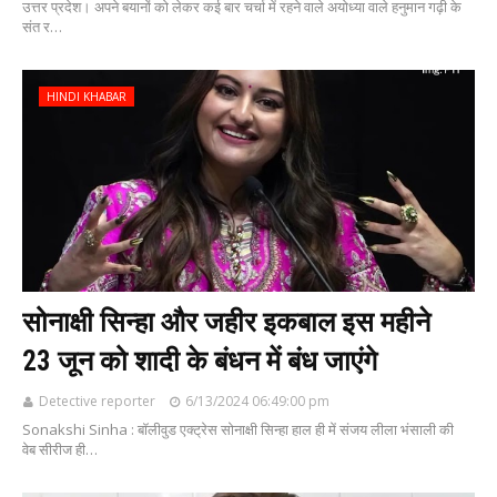
उत्तर प्रदेश। अपने बयानों को लेकर कई बार चर्चा में रहने वाले अयोध्या वाले हनुमान गढ़ी के
संत र…
HINDI KHABAR
सोनाक्षी सिन्हा और जहीर इकबाल इस महीने
23 जून को शादी के बंधन में बंध जाएंगे
Detective reporter
6/13/2024 06:49:00 pm
Sonakshi Sinha : बॉलीवुड एक्ट्रेस सोनाक्षी सिन्हा हाल ही में संजय लीला भंसाली की
वेब सीरीज ही…