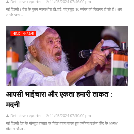
Detective reporter
11/03/2024 07:46:00 pm
नई दिल्ली। देश के मुख्य न्यायाधीश डी.वाई. चंद्रचूड़ 10 नवंबर को रिटायर हो रहे हैं। अब
उनके पास…
HINDI KHABAR
आपसी भाईचारा और एकता हमारी ताकत :
मदनी
Detective reporter
11/03/2024 07:30:00 pm
नई दिल्ली देश के मौजूदा हालात पर चिंता व्यक्त करते हुए जमीयत उलेमा हिंद के अध्यक्ष
मौलाना सैयद …