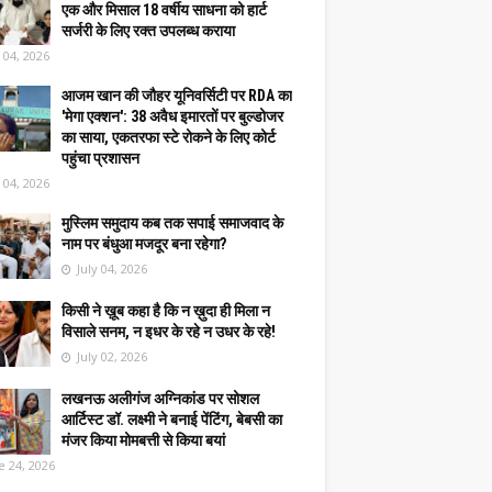
एक और मिसाल 18 वर्षीय साधना को हार्ट
सर्जरी के लिए रक्त उपलब्ध कराया
y 04, 2026
आजम खान की जौहर यूनिवर्सिटी पर RDA का
'मेगा एक्शन': 38 अवैध इमारतों पर बुल्डोजर
का साया, एकतरफा स्टे रोकने के लिए कोर्ट
पहुंचा प्रशासन
y 04, 2026
मुस्लिम समुदाय कब तक सपाई समाजवाद के
नाम पर बंधुआ मजदूर बना रहेगा?
July 04, 2026
किसी ने ख़ूब कहा है कि न ख़ुदा ही मिला न
विसाले सनम, न इधर के रहे न उधर के रहे!
July 02, 2026
लखनऊ अलीगंज अग्निकांड पर सोशल
आर्टिस्ट डॉ. लक्ष्मी ने बनाई पेंटिंग, बेबसी का
मंजर किया मोमबत्ती से किया बयां
e 24, 2026