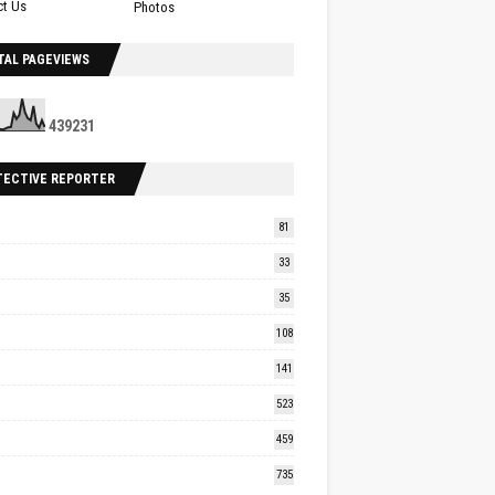
ct Us
Photos
TAL PAGEVIEWS
4
3
9
2
3
1
TECTIVE REPORTER
81
33
35
108
141
523
459
735