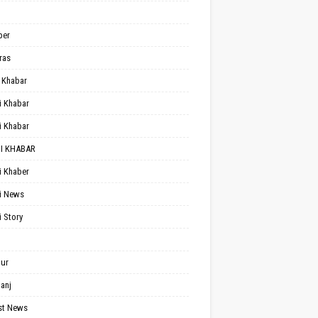
per
ras
 Khabar
i Khabar
i Khabar
I KHABAR
i Khaber
i News
i Story
ur
anj
st News