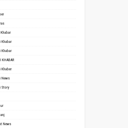
per
ras
 Khabar
i Khabar
i Khabar
I KHABAR
i Khaber
i News
i Story
ur
anj
st News