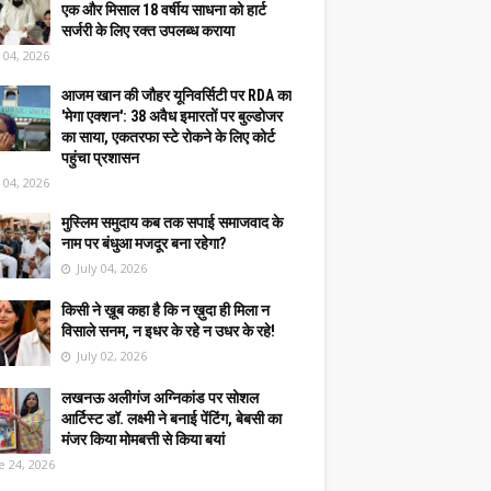
एक और मिसाल 18 वर्षीय साधना को हार्ट
सर्जरी के लिए रक्त उपलब्ध कराया
y 04, 2026
आजम खान की जौहर यूनिवर्सिटी पर RDA का
'मेगा एक्शन': 38 अवैध इमारतों पर बुल्डोजर
का साया, एकतरफा स्टे रोकने के लिए कोर्ट
पहुंचा प्रशासन
y 04, 2026
मुस्लिम समुदाय कब तक सपाई समाजवाद के
नाम पर बंधुआ मजदूर बना रहेगा?
July 04, 2026
किसी ने ख़ूब कहा है कि न ख़ुदा ही मिला न
विसाले सनम, न इधर के रहे न उधर के रहे!
July 02, 2026
लखनऊ अलीगंज अग्निकांड पर सोशल
आर्टिस्ट डॉ. लक्ष्मी ने बनाई पेंटिंग, बेबसी का
मंजर किया मोमबत्ती से किया बयां
e 24, 2026