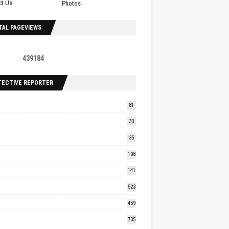
ct Us
Photos
TAL PAGEVIEWS
4
3
9
1
8
4
TECTIVE REPORTER
81
33
35
108
141
523
459
735