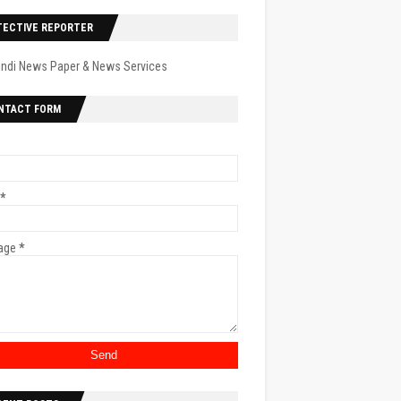
TECTIVE REPORTER
indi News Paper & News Services
NTACT FORM
*
age
*