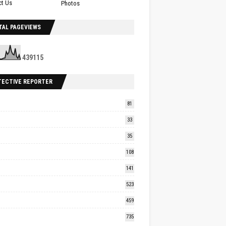
ct Us
Photos
TAL PAGEVIEWS
4
3
9
1
1
5
TECTIVE REPORTER
81
33
35
108
141
523
459
735