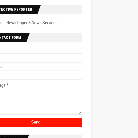
TECTIVE REPORTER
indi News Paper & News Services
NTACT FORM
*
age
*