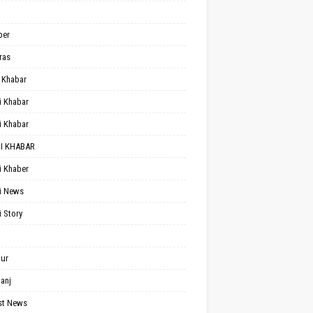
per
ras
 Khabar
i Khabar
i Khabar
I KHABAR
i Khaber
i News
i Story
ur
anj
st News