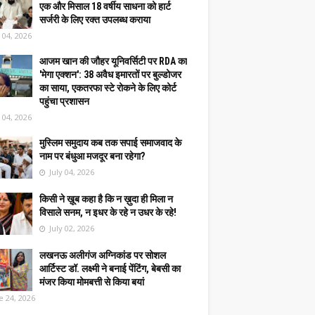
एक और मिसाल 18 वर्षीय साधना को हार्ट
सर्जरी के लिए रक्त उपलब्ध कराया
y 04, 2026
आजम खान की जौहर यूनिवर्सिटी पर RDA का
'मेगा एक्शन': 38 अवैध इमारतों पर बुल्डोजर
का साया, एकतरफा स्टे रोकने के लिए कोर्ट
पहुंचा प्रशासन
y 04, 2026
मुस्लिम समुदाय कब तक सपाई समाजवाद के
नाम पर बंधुआ मजदूर बना रहेगा?
July 04, 2026
किसी ने ख़ूब कहा है कि न ख़ुदा ही मिला न
विसाले सनम, न इधर के रहे न उधर के रहे!
July 02, 2026
लखनऊ अलीगंज अग्निकांड पर सोशल
आर्टिस्ट डॉ. लक्ष्मी ने बनाई पेंटिंग, बेबसी का
मंजर किया मोमबत्ती से किया बयां
e 24, 2026