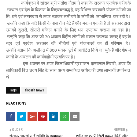
कार्यक्रम
में
सांसद
श्री
सतीश
गौतम
ने
कहा
कि
सरकार
प्रत्येक
गरीब
के
उत्थान
एवं
देश
के
विकास
के
लिए
वचनबद्ध
है
वह
विभिन्न
सरकारी
योजनाओं
को
जा
,
ति
धर्म
एवं
सम्प्रदाय
से
ऊपर
उठकर
सभी
वर्ग
के
लोगों
को
लाभान्वित
रही
है।
,
कर
उन्होंने
कहा
कि
यदि
किसी
के
पास
तीन
बेटे
हैं
और
मकान
एक
ही
है
तो
सरकार
द्वारा
उनको
दूसरी
तीसरी
मंजिल
बनाने
के
लिए
धन
उपलब्ध
कराया
जा
रहा
है।
,
उन्होंने
कहा
कि
आज
जो
आवास
विहीन
लोगों
को
मकान
उपलब्ध
कराए
हैं
वह
के
70
न्द्र
एवं
प्रदेश
सरकार
की
नीतियों
एवं
योजनाओं
का
ही
परिणाम
है।
उन्होंने
बताया
कि
अलीगढ़
में
मकान
पूर्व
में
आवंटित
किये
जा
चुके
हैं
और
शेष
म
800
कानों
के
आवंटन
की
कार्यवाही
भी
प्रगति
पर
है।
इस
अवसर
पर
अपर
जिलाधिकारी
प्रशासन
कृष्णलाल
तिवारी
अपर
जि
,
लाधिकारी
वित्त
उदय
सिंह
के
साथ
अन्य
सम्बन्धित
अधिकारी
तथा
लाभार्थी
उपस्थित
थे।
Tags
aligarh news
REACTIONS
OLDER
NEWER
संस्कार भारती साईं समिति के तत्वावधान
शहीद हुए एसपी सिटी मुकुल द्विवेदी और