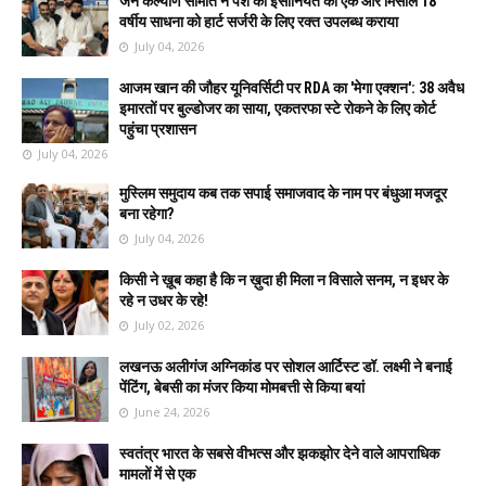
जन कल्याण समिति ने पेश की इंसानियत की एक और मिसाल 18
वर्षीय साधना को हार्ट सर्जरी के लिए रक्त उपलब्ध कराया
July 04, 2026
आजम खान की जौहर यूनिवर्सिटी पर RDA का 'मेगा एक्शन': 38 अवैध
इमारतों पर बुल्डोजर का साया, एकतरफा स्टे रोकने के लिए कोर्ट
पहुंचा प्रशासन
July 04, 2026
मुस्लिम समुदाय कब तक सपाई समाजवाद के नाम पर बंधुआ मजदूर
बना रहेगा?
July 04, 2026
किसी ने ख़ूब कहा है कि न ख़ुदा ही मिला न विसाले सनम, न इधर के
रहे न उधर के रहे!
July 02, 2026
लखनऊ अलीगंज अग्निकांड पर सोशल आर्टिस्ट डॉ. लक्ष्मी ने बनाई
पेंटिंग, बेबसी का मंजर किया मोमबत्ती से किया बयां
June 24, 2026
स्वतंत्र भारत के सबसे वीभत्स और झकझोर देने वाले आपराधिक
मामलों में से एक