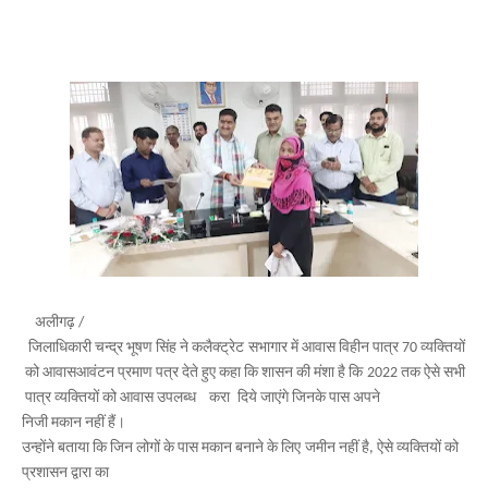
अलीगढ़ /
जिलाधिकारी
चन्द्र
भूषण
सिंह
ने
कलैक्ट्रेट
सभागार
में
आवास
विहीन
पात्र
व्यक्तियों
70
को
आवास
आवंटन
प्रमाण
पत्र
देते
हुए
कहा
कि
शासन
की
मंशा
है
कि
तक
ऐसे
सभी
2022
अपने
पात्र
व्यक्तियों
को
आवास
करा
दिये
जाएंगे
जिनके
पास
उपलब्ध
निजी
मकान
नहीं
हैं।
उन्होंने
बताया
कि
जिन
लोगों
के
पास
मकान
बनाने
के
लिए
जमीन
नहीं
है
ऐसे
व्यक्तियों
को
,
प्रशासन
द्वारा
का