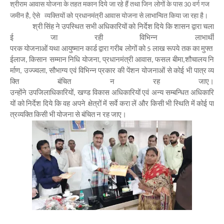
राम
आवास
योजना
के
तहत
मकान
दिये
जा
रहे
हैं
तथा
जिन
लोगों
के
पास
वर्ग
गज
श्री
30
जमीन
है
ऐसे
व्यक्तियों
को
प्रधानमंत्री
आवास
योजना
से
लाभान्वित
किया
जा
रहा
है।
,
श्री
सिंह
ने
उपस्थित
सभी
अधिकारियों
को
निर्देश
दिये
कि
शासन
द्वारा
चला
ई
जा
रही
विभिन्न
लाभार्थी
परक
योजनाओं
यथा
आयुष्मान
कार्ड
द्वारा
गरीब
लोगों
को
लाख
रूपये
तक
का
मुफ्त
5
ईलाज
किसान
सम्मान
निधि
योजना
प्रधानमंत्री
आवास
फसल
बीमा
शौचालय
नि
,
,
,
,
र्माण
उज्ज्वला
सौभाग्य
एवं
विभिन्न
प्रकार
की
पेंशन
योजनाओं
से
कोई
भी
पात्र
व्य
,
,
क्ति
बंचित
न
रह
जाए।
उन्होंने
उपजिलाधिकारियों
खण्ड
विकास
अधिकारियों
एवं
अन्य
सम्बन्धित
अधिकारि
,
यों
को
निर्देश
दिये
कि
वह
अपने
क्षेत्रों
में
सर्वे
करा
लें
और
किसी
भी
स्थिति
में
कोई
पा
त्र
व्यक्ति
किसी
भी
योजना
से
बंचित
न
रह
जाए।