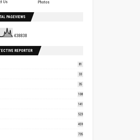
ct Us
Photos
TAL PAGEVIEWS
4
3
8
8
3
8
TECTIVE REPORTER
81
33
35
108
141
523
459
735