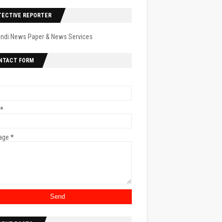
TECTIVE REPORTER
indi News Paper & News Services
NTACT FORM
*
age
*