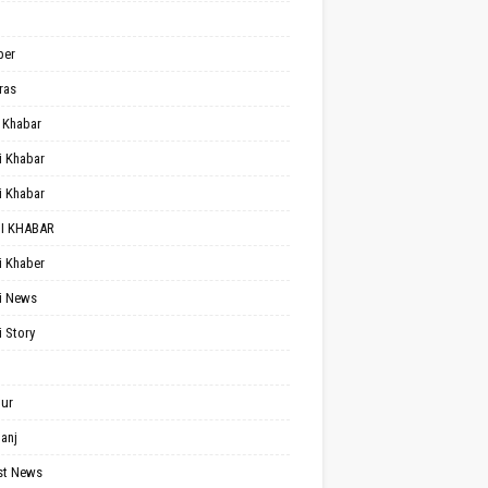
per
ras
 Khabar
i Khabar
i Khabar
I KHABAR
i Khaber
i News
i Story
ur
anj
st News