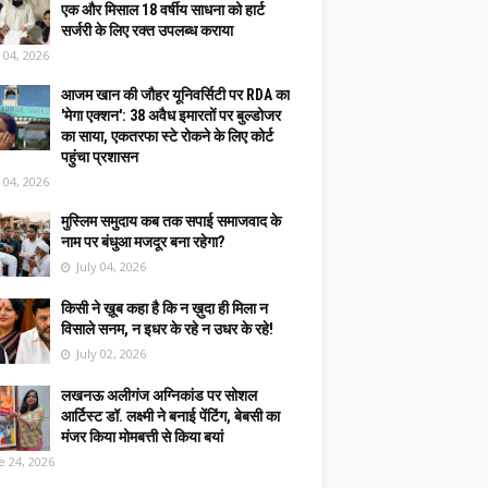
एक और मिसाल 18 वर्षीय साधना को हार्ट
सर्जरी के लिए रक्त उपलब्ध कराया
y 04, 2026
आजम खान की जौहर यूनिवर्सिटी पर RDA का
'मेगा एक्शन': 38 अवैध इमारतों पर बुल्डोजर
का साया, एकतरफा स्टे रोकने के लिए कोर्ट
पहुंचा प्रशासन
y 04, 2026
मुस्लिम समुदाय कब तक सपाई समाजवाद के
नाम पर बंधुआ मजदूर बना रहेगा?
July 04, 2026
किसी ने ख़ूब कहा है कि न ख़ुदा ही मिला न
विसाले सनम, न इधर के रहे न उधर के रहे!
July 02, 2026
लखनऊ अलीगंज अग्निकांड पर सोशल
आर्टिस्ट डॉ. लक्ष्मी ने बनाई पेंटिंग, बेबसी का
मंजर किया मोमबत्ती से किया बयां
e 24, 2026