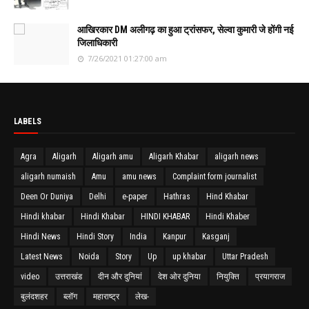
आखिरकार DM अलीगढ़ का हुआ ट्रांसफर, सेल्वा कुमारी जे होंगी नई
जिलाधिकारी
7/26/2021 01:27:00 am
LABELS
Agra
Aligarh
Aligarh amu
Aligarh Khabar
aligarh news
aligarh numaish
Amu
amu news
Complaint form journalist
Deen Or Duniya
Delhi
e-paper
Hathras
Hind Khabar
Hindi khabar
Hindi Khabar
HINDI KHABAR
Hindi Khaber
Hindi News
Hindi Story
India
Kanpur
Kasganj
Latest News
Noida
Story
Up
up khabar
Uttar Pradesh
video
उत्तराखंड
दीन और दुनियां
देश ओर दुनिया
नियुक्ति
प्रयागराज
बुलंदशहर
ब्लॉग
महाराष्ट्र
लेख-