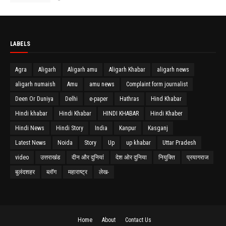
LABELS
Agra
Aligarh
Aligarh amu
Aligarh Khabar
aligarh news
aligarh numaish
Amu
amu news
Complaint form journalist
Deen Or Duniya
Delhi
e-paper
Hathras
Hind Khabar
Hindi khabar
Hindi Khabar
HINDI KHABAR
Hindi Khaber
Hindi News
Hindi Story
India
Kanpur
Kasganj
Latest News
Noida
Story
Up
up khabar
Uttar Pradesh
video
उत्तराखंड
दीन और दुनियां
देश ओर दुनिया
नियुक्ति
प्रयागराज
बुलंदशहर
ब्लॉग
महाराष्ट्र
लेख-
Home
About
Contact Us