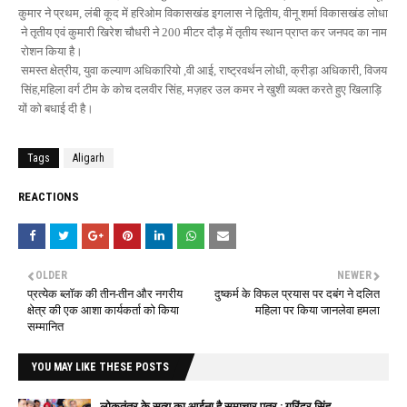
कुमार
ने
प्रथम
लंबी
कूद
में
हरिओम
विकासखंड
इगलास
ने
द्वितीय
वीनू
शर्मा
विकासखंड
लोधा
,
,
ने
तृतीय
एवं
कुमारी
खिरेश
चौधरी
ने
मीटर
दौड़
में
तृतीय
स्थान
प्राप्त
कर
जनपद
का
नाम
200
रोशन
किया
है।
समस्त
क्षेत्रीय
युवा
कल्याण
अधिकारियो
वी
आई
राष्ट्रवर्थन
लोधी
क्रीड़ा
अधिकारी
विजय
,
,
,
,
,
सिंह
महिला
वर्ग
टीम
के
कोच
दलवीर
सिंह
मज़हर
उल
कमर
ने
खुशी
व्यक्त
करते
हुए
खिलाड़ि
,
,
यों
को
बधाई
दी
है।
Tags
Aligarh
REACTIONS
OLDER
NEWER
प्रत्येक ब्लॉक की तीन-तीन और नगरीय
दुष्कर्म के विफल प्रयास पर दबंग ने दलित
क्षेत्र की एक आशा कार्यकर्ता को किया
महिला पर किया जानलेवा हमला
सम्मानित
YOU MAY LIKE THESE POSTS
लोकतंत्र के सत्य का आईना है समाचार पत्र : गुरिंदर सिंह