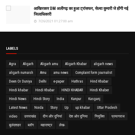
आखिरकार DM अलीगढ़ का हुआ ट्रांसफर, सेल्वा कुमारी जे होंगी नई
जिलाधिकारी
7/26/2021 01:27:00 am
LABELS
Agra
Aligarh
Aligarh amu
Aligarh Khabar
aligarh news
aligarh numaish
Amu
amu news
Complaint form journalist
Deen Or Duniya
Delhi
e-paper
Hathras
Hind Khabar
Hindi khabar
Hindi Khabar
HINDI KHABAR
Hindi Khaber
Hindi News
Hindi Story
India
Kanpur
Kasganj
Latest News
Noida
Story
Up
up khabar
Uttar Pradesh
video
उत्तराखंड
दीन और दुनियां
देश ओर दुनिया
नियुक्ति
प्रयागराज
बुलंदशहर
ब्लॉग
महाराष्ट्र
लेख-