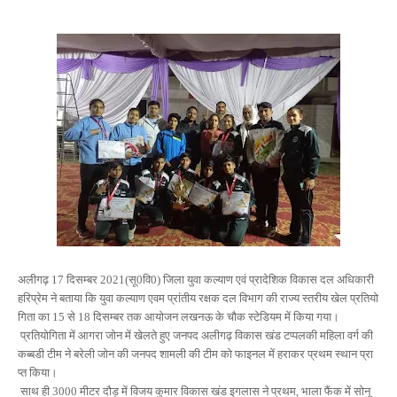
अलीगढ़
दिसम्बर
सू
वि
जिला
युवा
कल्याण
एवं
प्रादेशिक
विकास
दल
अधिकारी
17
2021(
0
0)
हरिप्रेम
ने
बताया
कि
युवा
कल्याण
एवम
प्रांतीय
रक्षक
दल
विभाग
की
राज्य
स्तरीय
खेल
प्रतियो
गिता
का
से
दिसम्बर
तक
आयोजन
लखनऊ
के
चौक
स्टेडियम
में
किया
गया।
15
18
प्रतियोगिता
में
आगरा
जोन
में
खेलते
हुए
जनपद
अलीगढ़
विकास
खंड
टप्पलकी
महिला
वर्ग
की
कब्बडी
टीम
ने
बरेली
जोन
की
जनपद
शामली
की
टीम
को
फाइनल
में
हराकर
प्रथम
स्थान
प्रा
प्त
किया।
साथ
ही
मीटर
दौड़
में
विजय
कुमार
विकास
खंड
इगलास
ने
प्रथम
भाला
फैंक
में
सोनू
3000
,