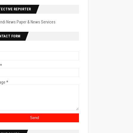
TECTIVE REPORTER
indi News Paper & News Services
NTACT FORM
*
age
*