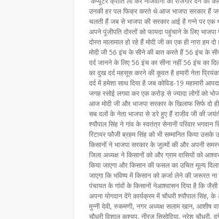
कंप्यूटर क्रांति ला कर नौजवानों को रोजगार देने का क
उनकी हर पल फिक्र करते थे आज भाजपा सरकार हैं जनता क
चलती हैं जब से भाजपा की सरकार आई है गन्ने पर एक भ
अपने पूंजीपति दोस्तों को फायदा पहुंचाने के लिए भा
दोस्त मालामाल हो रहे हैं मोदी जी का एक ही नारा हम
मोदी जी 56 इंच के सीने की बात करते हैं 56 इंच के स
दर्द जानने के लिए 56 इंच का सीना नहीं 56 इंच का दिल 
का दुख दर्द महसूस करने की कूवत है हमारी नेता प्रियंका गां
दर्द में हमेशा साथ दिया है जब कोविड-19 महामारी आपदा म
जगह रसोई लगवा कर एक करोड़ से ज्यादा लोगों को भोजन
आज मोदी जी और भाजपा सरकार के खिलाफ सिर्फ दो ही नेता
सब दलों के नेता भाजपा से डरे हुए हैं राजीव जी की जयंत
श्यौपाल सिंह ने गांव के स्वतंत्र सेनानी परिवार भगवान
रिटायर फौजी ब्रहम सिंह को भी सम्मानित किया उसके उपरा
किसानों ने भाजपा सरकार के जुल्मों की और अपनी समस्य
जिला अध्यक्ष ने किसानों को और ग्राम वासियों को आश
किया जाएगा और किसान की फसल का उचित मूल्य दिलान
जाएगा कि भविष्य में किसान को कर्जा लेने की जरूरत ना 
पंचायत के गांवों के किसानों नेआश्वासन दिया है कि जैस
अपना योगदान देंगे कार्यक्रम में चौधरी श्यौपाल सिंह, के अ
मुन्नी देवी, रुकमणी, नगर अध्यक्ष सलाम खान, आशीष वाल्
चौधरी विशाल कश्यप, नीरज सिसोदिया, नरेश चौधरी, दुर्