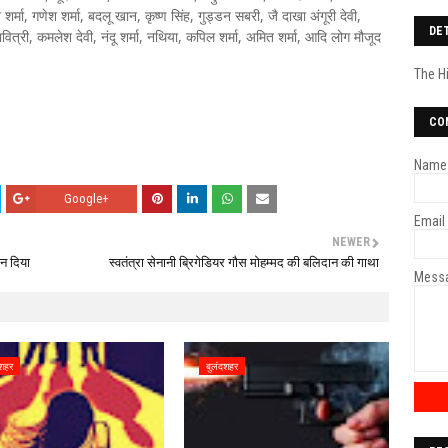
श शर्मा, गणेश शर्मा, बदलू खान, कृष्ण सिंह, गुड्डन सबरी, जै दाखा अंगूरी देवी,
DE
 जावित्री, कमलेश देवी, नंदू शर्मा, नथिया, कपिल शर्मा, अमित शर्मा, आदि लोग मौजूद
The H
CO
Name
Google+
Email
NEWER
न दिया
स्वतंत्रा सेनानी ब्रिगेडियर गौस मोहम्मद की बलिदान की गाथा
Mess
दशहर
बुलंदशहर