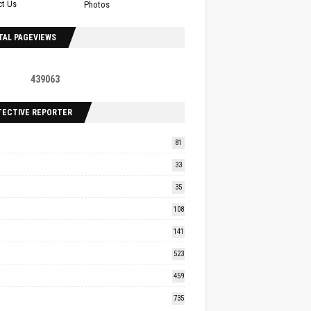
ct Us
Photos
TAL PAGEVIEWS
4
3
9
0
6
3
TECTIVE REPORTER
81
33
35
108
141
523
459
735