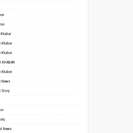
per
ras
 Khabar
i Khabar
i Khabar
I KHABAR
i Khaber
i News
i Story
ur
anj
st News