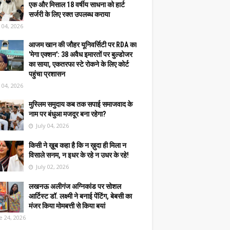
एक और मिसाल 18 वर्षीय साधना को हार्ट
सर्जरी के लिए रक्त उपलब्ध कराया
y 04, 2026
आजम खान की जौहर यूनिवर्सिटी पर RDA का
'मेगा एक्शन': 38 अवैध इमारतों पर बुल्डोजर
का साया, एकतरफा स्टे रोकने के लिए कोर्ट
पहुंचा प्रशासन
y 04, 2026
मुस्लिम समुदाय कब तक सपाई समाजवाद के
नाम पर बंधुआ मजदूर बना रहेगा?
July 04, 2026
किसी ने ख़ूब कहा है कि न ख़ुदा ही मिला न
विसाले सनम, न इधर के रहे न उधर के रहे!
July 02, 2026
लखनऊ अलीगंज अग्निकांड पर सोशल
आर्टिस्ट डॉ. लक्ष्मी ने बनाई पेंटिंग, बेबसी का
मंजर किया मोमबत्ती से किया बयां
e 24, 2026