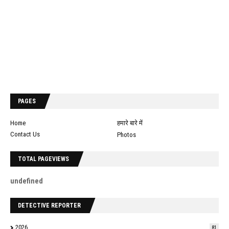
PAGES
Home
हमारे बारे में
Contact Us
Photos
TOTAL PAGEVIEWS
u
n
d
e
f
n
e
d
DETECTIVE REPORTER
2026
81