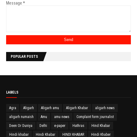
Message
*
POPULAR POSTS
LABELS
Agra
Aligarh
Aligarh amu
Aligarh Khabar
aligarh news
aligarh numaish
Amu
amu news
Complaint form journalist
Deen Or Duniya
Delhi
e-paper
Hathras
Hind Khabar
Hindi khabar
Hindi Khabar
HINDI KHABAR
Hindi Khaber