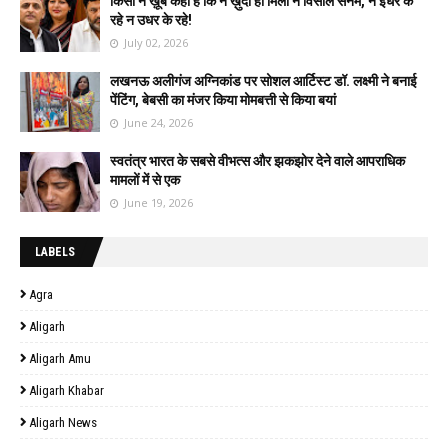
किसी ने ख़ूब कहा है कि न ख़ुदा ही मिला न विसाले सनम, न इधर के
रहे न उधर के रहे!
July 02, 2026
लखनऊ अलीगंज अग्निकांड पर सोशल आर्टिस्ट डॉ. लक्ष्मी ने बनाई
पेंटिंग, बेबसी का मंजर किया मोमबत्ती से किया बयां
June 24, 2026
स्वतंत्र भारत के सबसे वीभत्स और झकझोर देने वाले आपराधिक
मामलों में से एक
June 19, 2026
LABELS
Agra
Aligarh
Aligarh Amu
Aligarh Khabar
Aligarh News