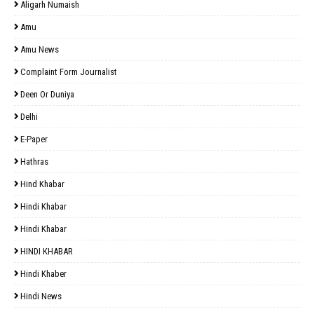
Aligarh Numaish
Amu
Amu News
Complaint Form Journalist
Deen Or Duniya
Delhi
E-Paper
Hathras
Hind Khabar
Hindi Khabar
Hindi Khabar
HINDI KHABAR
Hindi Khaber
Hindi News