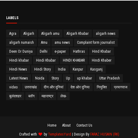
LABELS
Agra
Aligarh
Aligarh amu
Aligarh Khabar
aligarh news
aligarh numaish
Amu
amu news
Complaint form journalist
Deen Or Duniya
Delhi
e-paper
Hathras
Hind Khabar
Hindi khabar
Hindi Khabar
HINDI KHABAR
Hindi Khaber
Hindi News
Hindi Story
India
Kanpur
Kasganj
Latest News
Noida
Story
Up
up khabar
Uttar Pradesh
video
उत्तराखंड
दीन और दुनियां
देश ओर दुनिया
नियुक्ति
प्रयागराज
बुलंदशहर
ब्लॉग
महाराष्ट्र
लेख-
Home
About
Contact Us
Crafted with
by
TemplatesYard
| Design By
FARAZ HUSAIN (RK)