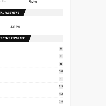
ct Us
Photos
TAL PAGEVIEWS
4
3
9
6
9
4
TECTIVE REPORTER
81
33
35
108
141
523
459
735