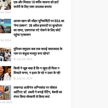
एक और मिसाल 18 वर्षीय साधना को हार्ट
सर्जरी के लिए रक्त उपलब्ध कराया
y 04, 2026
आजम खान की जौहर यूनिवर्सिटी पर RDA का
'मेगा एक्शन': 38 अवैध इमारतों पर बुल्डोजर
का साया, एकतरफा स्टे रोकने के लिए कोर्ट
पहुंचा प्रशासन
y 04, 2026
मुस्लिम समुदाय कब तक सपाई समाजवाद के
नाम पर बंधुआ मजदूर बना रहेगा?
July 04, 2026
किसी ने ख़ूब कहा है कि न ख़ुदा ही मिला न
विसाले सनम, न इधर के रहे न उधर के रहे!
July 02, 2026
लखनऊ अलीगंज अग्निकांड पर सोशल
आर्टिस्ट डॉ. लक्ष्मी ने बनाई पेंटिंग, बेबसी का
मंजर किया मोमबत्ती से किया बयां
e 24, 2026