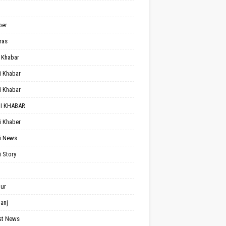
per
ras
 Khabar
i Khabar
i Khabar
I KHABAR
i Khaber
i News
i Story
ur
anj
st News