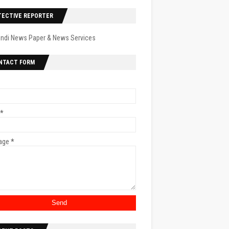
TECTIVE REPORTER
indi News Paper & News Services
NTACT FORM
*
age
*