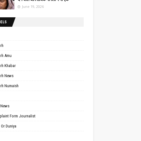
June 19, 2026
BELS
arh
arh Amu
arh Khabar
arh News
arh Numaish
 News
laint Form Journalist
 Or Duniya