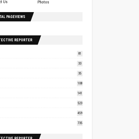
ct Us
Photos
TAL PAGEVIEWS
TECTIVE REPORTER
81
33
35
108
141
523
459
735
TECTIVE REPORTER