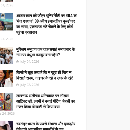
y 04, 2026
आजम खान की जौहर यूनिवर्सिटी पर RDA का
'मेगा एक्शन': 38 अवैध इमारतों पर बुल्डोजर
का साया, एकतरफा स्टे रोकने के लिए कोर्ट
पहुंचा प्रशासन
y 04, 2026
मुस्लिम समुदाय कब तक सपाई समाजवाद के
नाम पर बंधुआ मजदूर बना रहेगा?
July 04, 2026
किसी ने ख़ूब कहा है कि न ख़ुदा ही मिला न
विसाले सनम, न इधर के रहे न उधर के रहे!
July 02, 2026
लखनऊ अलीगंज अग्निकांड पर सोशल
आर्टिस्ट डॉ. लक्ष्मी ने बनाई पेंटिंग, बेबसी का
मंजर किया मोमबत्ती से किया बयां
e 24, 2026
स्वतंत्र भारत के सबसे वीभत्स और झकझोर
देने वाले आपराधिक मामलों में से एक