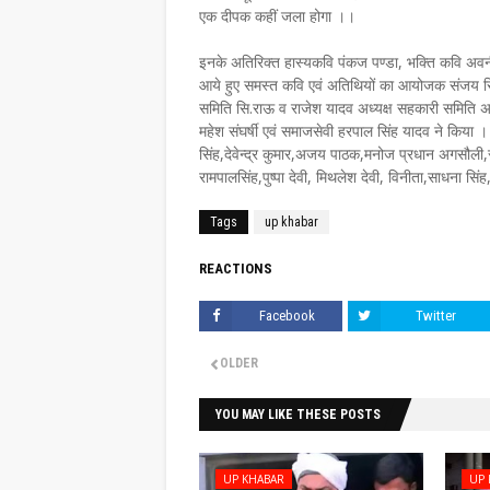
एक दीपक कहीं जला होगा ।।
इनके अतिरिक्त हास्यकवि पंकज पण्डा, भक्ति कवि अवनी
आये हुए समस्त कवि एवं अतिथियों का आयोजक संजय सिंह
समिति सि.राऊ व राजेश यादव अध्यक्ष सहकारी समिति अग
महेश संघर्षी एवं समाजसेवी हरपाल सिंह यादव ने किया 
सिंह,देवेन्द्र कुमार,अजय पाठक,मनोज प्रधान अगसौली,रा
रामपालसिंह,पुष्पा देवी, मिथलेश देवी, विनीता,साधना सिं
Tags
up khabar
REACTIONS
Facebook
Twitter
OLDER
YOU MAY LIKE THESE POSTS
UP KHABAR
UP 