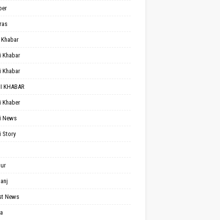
per
ras
 Khabar
i Khabar
i Khabar
I KHABAR
i Khaber
i News
i Story
ur
anj
st News
a