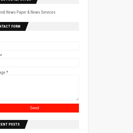
indi News Paper & News Services
NTACT FORM
*
age
*
CENT POSTS