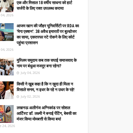
एक और मिसाल 18 वर्षीय साधना को हार्ट
सर्जरी के लिए रक्त उपलब्ध कराया
y 04, 2026
आजम खान की जौहर यूनिवर्सिटी पर RDA का
'मेगा एक्शन': 38 अवैध इमारतों पर बुल्डोजर
का साया, एकतरफा स्टे रोकने के लिए कोर्ट
पहुंचा प्रशासन
y 04, 2026
मुस्लिम समुदाय कब तक सपाई समाजवाद के
नाम पर बंधुआ मजदूर बना रहेगा?
July 04, 2026
किसी ने ख़ूब कहा है कि न ख़ुदा ही मिला न
विसाले सनम, न इधर के रहे न उधर के रहे!
July 02, 2026
लखनऊ अलीगंज अग्निकांड पर सोशल
आर्टिस्ट डॉ. लक्ष्मी ने बनाई पेंटिंग, बेबसी का
मंजर किया मोमबत्ती से किया बयां
e 24, 2026