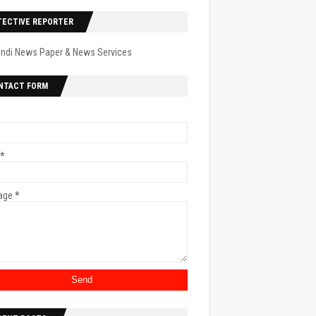
TECTIVE REPORTER
indi News Paper & News Services
NTACT FORM
*
age
*