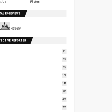
ct Us
Photos
TAL PAGEVIEWS
4
3
9
6
5
4
TECTIVE REPORTER
81
33
35
108
141
523
459
735