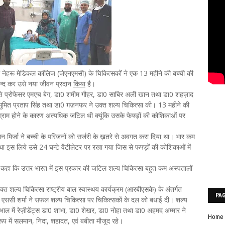
नेहरू मेडिकल काॅलिज (जेएनएमसी) के चिकित्सकों ने एक 13 महीने की बच्ची की
बन्द कर उसे नया जीवन प्रदान
किया
है।
लपति प्रोफेसर एमएच बेग, डा0 शमीम गौहर, डा0 साबिर अली खान तथा डा0 शहज़ाद
 सुमित प्रताप सिंह तथा डा0 ग़ज़नफर ने उक्त शल्य चिकित्सा की। 13 महीने की
राम होने के कारण अत्यधिक जटिल थी क्यूंकि उसके फेफ्ड़ों की कोशिकाओं पर
न मिर्जा ने बच्ची के परिजनों को सर्जरी के ख़तरे से अवगत करा दिया था। भार कम
 था इस लिये उसे 24 घन्टे वेंटीलेटर पर रखा गया जिस से फफ्ड़ों की कोशिकाओं में
कहा कि उत्तर भारत में इस प्रकार की जटिल शल्य चिकित्सा बहुत कम अस्पतालों
्त शल्य चिकित्सा राष्ट्रीय बाल स्वास्थय कार्यक्रम (आरबीएसके) के अंतर्गत
PA
र एससी शर्मा ने सफल शल्य चिकित्सा पर चिकित्सकों के दल को बधाई दी। शल्य
भाल में रेज़ीडेंट्स डा0 शाभा, डा0 शेखर, डा0 नोहा तथा डा0 अहमद अम्मार ने
Home
े रूप में सलमान, निदा, शहादत, एवं बबीता मौजूद रहे।