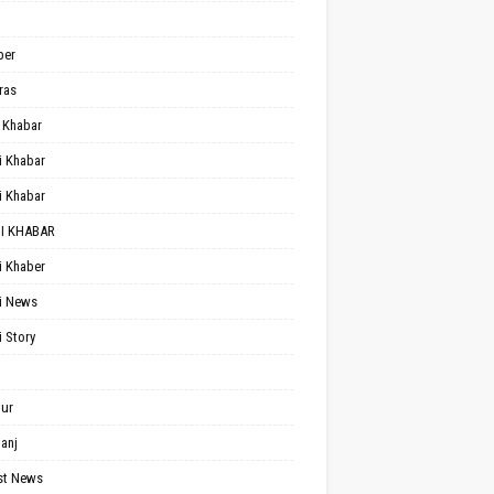
per
ras
 Khabar
i Khabar
i Khabar
I KHABAR
i Khaber
i News
i Story
ur
anj
st News