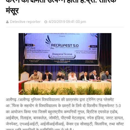
मंसूर
Detective reporter
4/20/2019 09:41:00 pm
अलीगढ़ /अलीगढ़ मुस्लिम विश्वविद्यालय की छात्रसंघ द्वारा ट्रेनिंग एण्ड प्लेसमेंट
आॅफिस के सहयोग से विश्वविद्यालय के छात्रों के लिये दो दिवसीय रिक्रूफेस्ट 5.0
का आयोजन किया गया जिसमें बहुराष्ट्रीय कम्पनियों गूगल, ब्रिटिश एयरवेज़ एडोब,
आईबीएम, रिलाइंस, बारकलेज़, जोमाॅटो, पीएनबी मेटलाइफ, स्पेस इंडिया, जस्ट डायल,
जेनपेक्ट, एनआईआईटी, आईसीआईसीआई, केंसर एड सोसाइटी, सिलारिस, तथा साॅफ्ट
नाइस आदि कम्पनियों के प्रतिनिधि भाग ले रहे है।