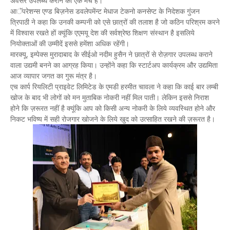
अवसर उपलब्घ कराने का एक मंच है।
आॅपरेशन्स एण्ड बिज़नेस डवलेपमेंन्ट मेधाज टेकनो कनसेप्ट के निदेशक गुंजन
त्रिपाठी ने कहा कि उनकी कम्पनी को एसे छात्रों की तलाश है जो कठिन परिश्रम करने
में विश्वास रखते हों क्यूंकि एएमयू देश की सर्वश्रेष्ठ शिक्षण संस्थान है इसलिये
नियोक्ताओं की उम्मीदें इससे हमेंशा अधिक रहेंगी।
मारक्यू, इम्पेक्स मुरादाबाद के सीईओ नदीम हुसैन ने छात्रों से रोज़गार उपलब्ध कराने
वाला उद्यमी बनने का आग्रह किया। उन्होंने कहा कि स्टार्टअप कार्यक्रम और उद्यमिता
आज व्यापार जगत का गुरू मंत्र है।
एच कार्प रियलिटी प्राइवेट लिमिटेड के एमडी हरमीत चावला ने कहा कि काई बार लम्बी
खोज के बाद भी लोगों को मन मुताबिक नोकरी नहीं मिल पाती। लेकिन इससे निराश
होने कि ज़रूरत नहीं है क्यूंकि आप को किसी अन्य नोकरी के लिये व्यवस्थित होने और
निकट भविष्य में सही रोजगार खोजने के लिये खुद को उत्साहित रखने की ज़रूरत है।