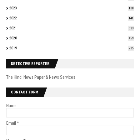
2023
108
2022
141
2021
523
2020
459
2019
735
DETECTIVE REPORTER
The Hindi News Paper & News Services
CONTACT FORM
Name
Email
*