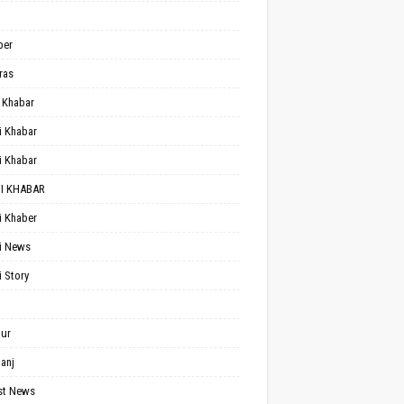
per
ras
 Khabar
i Khabar
i Khabar
I KHABAR
i Khaber
i News
i Story
ur
anj
st News