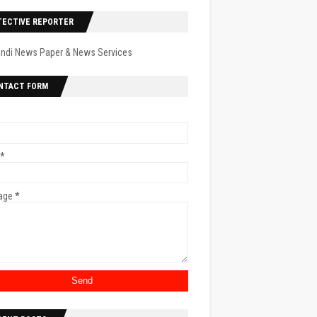
TECTIVE REPORTER
indi News Paper & News Services
NTACT FORM
*
age
*