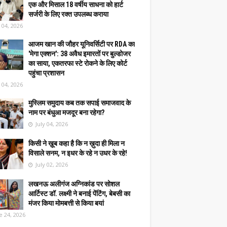
एक और मिसाल 18 वर्षीय साधना को हार्ट
सर्जरी के लिए रक्त उपलब्ध कराया
y 04, 2026
आजम खान की जौहर यूनिवर्सिटी पर RDA का
'मेगा एक्शन': 38 अवैध इमारतों पर बुल्डोजर
का साया, एकतरफा स्टे रोकने के लिए कोर्ट
पहुंचा प्रशासन
y 04, 2026
मुस्लिम समुदाय कब तक सपाई समाजवाद के
नाम पर बंधुआ मजदूर बना रहेगा?
July 04, 2026
किसी ने ख़ूब कहा है कि न ख़ुदा ही मिला न
विसाले सनम, न इधर के रहे न उधर के रहे!
July 02, 2026
लखनऊ अलीगंज अग्निकांड पर सोशल
आर्टिस्ट डॉ. लक्ष्मी ने बनाई पेंटिंग, बेबसी का
मंजर किया मोमबत्ती से किया बयां
e 24, 2026