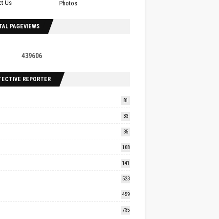
ct Us
Photos
TAL PAGEVIEWS
4
3
9
6
0
6
TECTIVE REPORTER
81
33
35
108
141
523
459
735