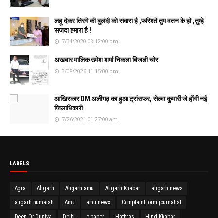
लहू देकर तिरंगे की बुलंदी को संवारा है ,फरिश्ते तुम वतन के हो ,तुम्हे
सजदा हमारा है !
7/31/2020 08:12:00 pm
अखबार मालिक उमेश शर्मा निकला बिजली चोर
3/08/2026 11:15:00 pm
आखिरकार DM अलीगढ़ का हुआ ट्रांसफर, सेल्वा कुमारी जे होंगी नई
जिलाधिकारी
7/26/2021 01:27:00 am
LABELS
Agra
Aligarh
Aligarh amu
Aligarh Khabar
aligarh news
aligarh numaish
Amu
amu news
Complaint form journalist
Deen Or Duniya
Delhi
e-paper
Hathras
Hind Khabar