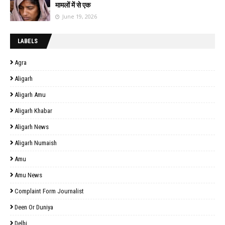
मामलों में से एक
June 19, 2026
LABELS
Agra
Aligarh
Aligarh Amu
Aligarh Khabar
Aligarh News
Aligarh Numaish
Amu
Amu News
Complaint Form Journalist
Deen Or Duniya
Delhi