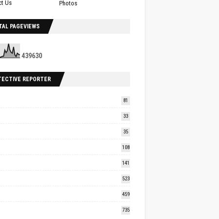
ct Us
Photos
TAL PAGEVIEWS
4
3
9
6
3
0
TECTIVE REPORTER
81
33
35
108
141
523
459
735