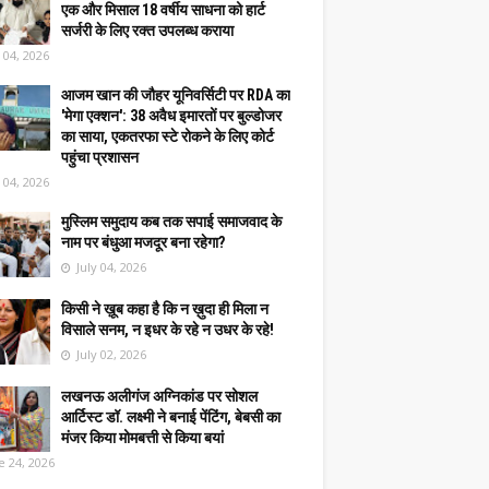
एक और मिसाल 18 वर्षीय साधना को हार्ट
सर्जरी के लिए रक्त उपलब्ध कराया
y 04, 2026
आजम खान की जौहर यूनिवर्सिटी पर RDA का
'मेगा एक्शन': 38 अवैध इमारतों पर बुल्डोजर
का साया, एकतरफा स्टे रोकने के लिए कोर्ट
पहुंचा प्रशासन
y 04, 2026
मुस्लिम समुदाय कब तक सपाई समाजवाद के
नाम पर बंधुआ मजदूर बना रहेगा?
July 04, 2026
किसी ने ख़ूब कहा है कि न ख़ुदा ही मिला न
विसाले सनम, न इधर के रहे न उधर के रहे!
July 02, 2026
लखनऊ अलीगंज अग्निकांड पर सोशल
आर्टिस्ट डॉ. लक्ष्मी ने बनाई पेंटिंग, बेबसी का
मंजर किया मोमबत्ती से किया बयां
e 24, 2026