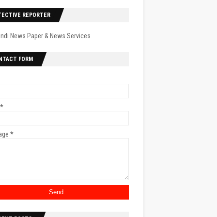
TECTIVE REPORTER
indi News Paper & News Services
NTACT FORM
*
age
*