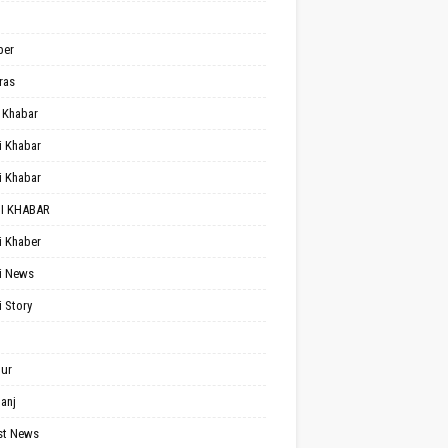
per
ras
 Khabar
i Khabar
i Khabar
I KHABAR
i Khaber
i News
i Story
ur
anj
st News