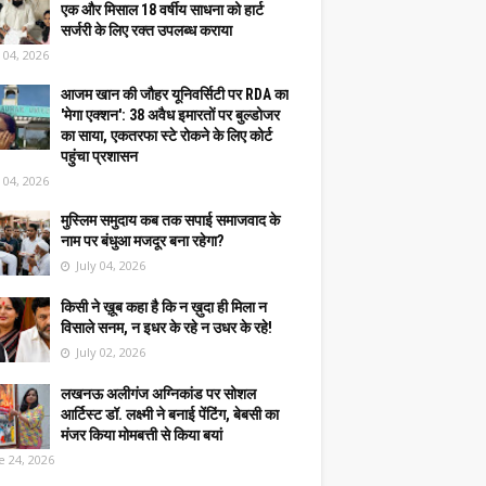
एक और मिसाल 18 वर्षीय साधना को हार्ट
सर्जरी के लिए रक्त उपलब्ध कराया
y 04, 2026
आजम खान की जौहर यूनिवर्सिटी पर RDA का
'मेगा एक्शन': 38 अवैध इमारतों पर बुल्डोजर
का साया, एकतरफा स्टे रोकने के लिए कोर्ट
पहुंचा प्रशासन
y 04, 2026
मुस्लिम समुदाय कब तक सपाई समाजवाद के
नाम पर बंधुआ मजदूर बना रहेगा?
July 04, 2026
किसी ने ख़ूब कहा है कि न ख़ुदा ही मिला न
विसाले सनम, न इधर के रहे न उधर के रहे!
July 02, 2026
लखनऊ अलीगंज अग्निकांड पर सोशल
आर्टिस्ट डॉ. लक्ष्मी ने बनाई पेंटिंग, बेबसी का
मंजर किया मोमबत्ती से किया बयां
e 24, 2026