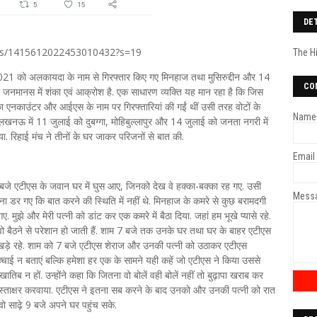
DE
atus/1415612022453010432?s=19
The H
 2021 को अलकायदा के नाम से गिरफ्तार किए गए मिनहाज तथा मुसिरुद्दीन और 14
CO
नमानस में शंका एवं आक्रोश है. एक साधारण व्यक्ति यह मान रहा है कि जिस
ा एनकाउंटर और आईएस के नाम पर गिरफ्तारियां की गईं थीं उसी तरह वोटों के
Name
ै. लखनऊ में 11 जुलाई को दुबग्गा, मोहिबुल्लापुर और 14 जुलाई को जनता नगरी में
. रिहाई मंच ने तीनों के घर जाकर परिजनों से बात की.
Email
जे एटीएस के जवान घर में घुस आए, जिनको देख वे हक्का-बक्का रह गए. उसी
Mess
डर गए कि बात करने की स्थिति में नहीं थे. मिनहाज के कमरे से कुछ बरामदगी
मुझे और मेरी पत्नी को डांट कर एक कमरे में बैठा दिया. जहां हम भूखे प्यासे रहे.
वो बैठने से परेशान हो जाती हैं. शाम 7 बजे तक उनके घर तथा घर के बाहर एटीएस
खड़े रहे. शाम को 7 बजे एटीएस शेराज और उनकी पत्नी को उठाकर एटीएस
्चाई न बताएं बल्कि हमेशा हर एक के सामने यही कहें जो एटीएस ने किया उससे
ुखातिब न हों. उन्होंने कहा कि जितना वो बोलें वही बोलें नहीं तो बुढ़ापा खराब कर
ी हस्ताक्षर करवाया. एटीएस ने इतना सब करने के बाद उनको और उनकी पत्नी को रात
े वो साढ़े 9 बजे अपने घर पहुंच सके.