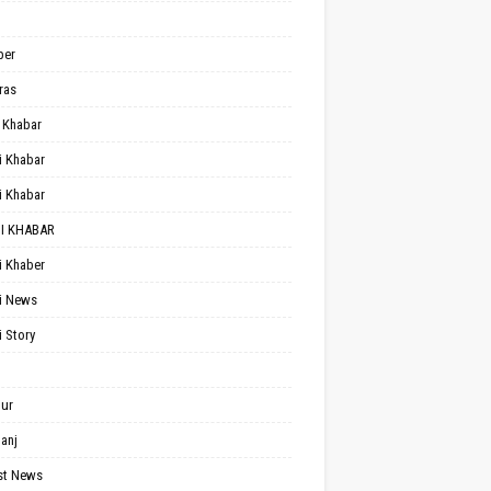
per
ras
 Khabar
i Khabar
i Khabar
I KHABAR
i Khaber
i News
i Story
ur
anj
st News