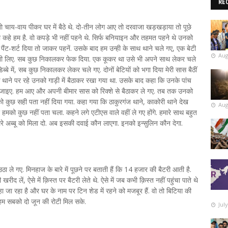
RE
 थे तो चाय-वाय पीकर घर में बैठे थे. दो-तीन लोग आए तो दरवाजा खड़खड़ाया तो पूछे
तो कहे हम है. वो कपड़े भी नहीं पहने थे. सिर्फ बनियाइन और तहमत पहने थे उनको
ैंट-शर्ट दिया तो जाकर पहनें. उसके बाद हम उन्ही के साथ थाने चले गए, एक बेटी
Aug
ी लिए. सब कुछ निकालकर फेक दिया. एक कूकर था उसे भी अपने साथ लेकर चले
 में, सब कुछ निकालकर लेकर चले गए. दोनों बेटियों को भगा दिया मेरी सास बैठीं
 तक थाने पर रहे उनको गाड़ी में बैठाकर रखा गया था. उसके बाद कहा कि उनके पांच
े जाइए. हम आए और अपनी बीमार सास को रिक्शे से बैठाकर ले गए. तब तक उनको
को कुछ सही पता नहीं दिया गया. कहा गया कि ठाकुरगंज थाने, काकोरी थाने देख
Aug
को कुछ नहीं पता चला. कहने लगे एटीएस वाले वहीं ले गए होंगे. हमारे साथ बहुत
ि मेरे अब्बू को मिला दो. अब इसकी दवाई कौन लाएगा. इनको इन्सुलिन कौन देगा.
उठा ले गए. मिनहाज के बारे में पूछने पर बताती हैं कि 14 हजार की बैटरी आती है.
ीद लें, ऐसे में क़िस्त पर बैटरी लेते थे. ऐसे में जब कभी क़िस्त नहीं पहुंचा पाते थे
 जा रहा है और घर के नाम पर टिन शेड में रहने को मजबूर हैं. वो तो बिटिया की
 हम सबको दो जून की रोटी मिल सके.
Jul