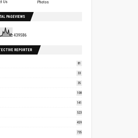
ct Us
Photos
TAL PAGEVIEWS
4
3
9
5
8
6
TECTIVE REPORTER
81
33
35
108
141
523
459
735