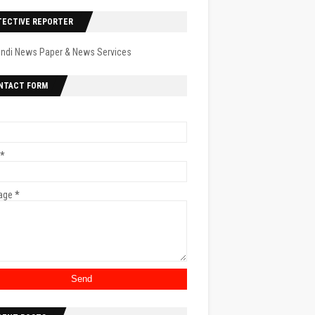
TECTIVE REPORTER
indi News Paper & News Services
NTACT FORM
*
age
*