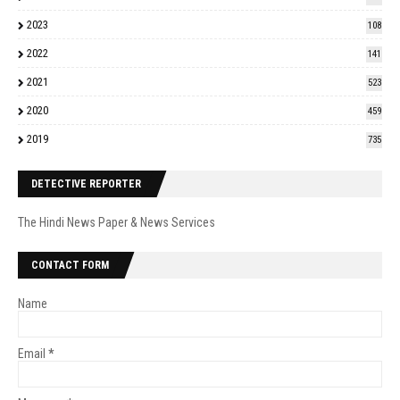
2023
108
2022
141
2021
523
2020
459
2019
735
DETECTIVE REPORTER
The Hindi News Paper & News Services
CONTACT FORM
Name
Email
*