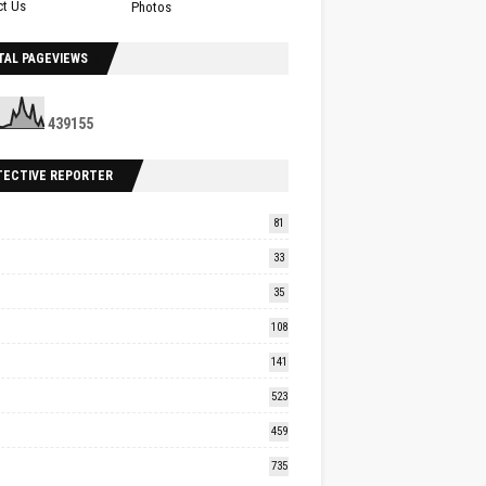
ct Us
Photos
TAL PAGEVIEWS
4
3
9
1
5
5
TECTIVE REPORTER
81
33
35
108
141
523
459
735