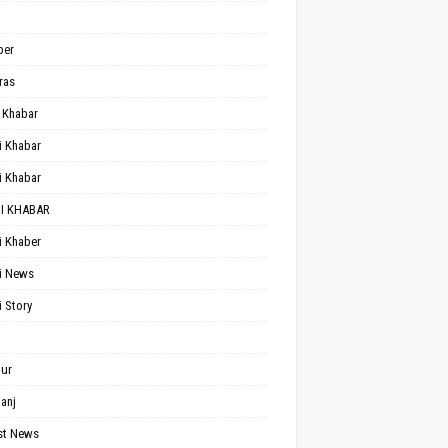
per
ras
 Khabar
i Khabar
i Khabar
I KHABAR
i Khaber
i News
i Story
ur
anj
st News