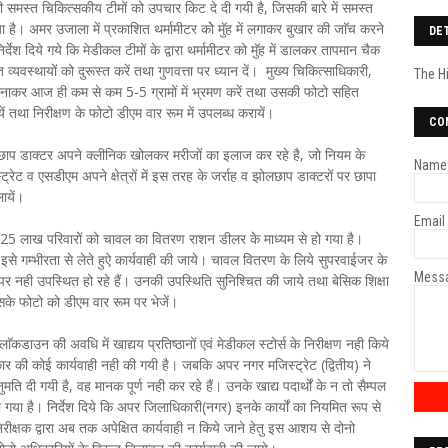
समस्त चिकित्सकीय टीमों को उपचार किट दे दी गयी है, जिसकी बारे में समस्त
है। अमर उजाला में प्रकाशित थर्मामीटर कोे मुॅह में लगाकर बुखार की जाॅच करने
DE
 निर्देश दिये गये कि मेडीकल टीमों के द्वारा थर्मामीटर को मुॅह में डालकर तापमान चैक
व्यवस्थायों को दुरूस्त करें तथा गुणवत्ता पर ध्यान दें। मुख्य चिकित्साधिकारी,
The H
नाकर आज ही कम से कम 5-5 ग्रामों में भ्रमण करें तथा उसकी फोटो सहित
 तथा निरीक्षण के फोटो डीएम वार रूम में उपलब्ध करायें।
CO
वं झोलाछाप डाक्टर अपने क्लीनिक खोलकर मरीजों का इलाज कर रहे है, जो नियम के
Name
्ट्रेट व एसडीएम अपने क्षेत्रों में इस तरह के जर्राह व झोलछाप डाक्टरों पर छापा
लायें।
Email
.25 लाख परिवारों को चावल का वितरण राशन डीलर के माध्यम से हो गया है।
। इसे गम्भीरता से लेते हुऐ कार्यवाही की जाये। चावल वितरण के लिये सुपरवाईजर के
Mess
ं पर नही उपस्थित हो रहे हैं। उनकी उपस्थिति सुनिश्चित की जाये तथा बेसिक शिक्षा
सके फोटो को डीएम वार रूम पर भेजें।
ॅकडाउन की अवधि में खाद्यय प्रतिष्ठानों एवं मेडीकल स्टोर्स के निरीक्षण नही किये
्रकार की कोई कार्यवाही नही की गयी है। जबकि अपर नगर मजिस्ट्रेट (द्वितीय) ने
मति दी गयी है, वह मानक पूर्ण नही कर रहे हैं। उनके खाद्य पदार्थों के न तो सैम्पल
 गया है। निर्देश दिये कि अपर जिलाधिकारी(नगर) इनके कार्यों का नियमित रूप से
रीक्षक द्वारा अब तक अपेक्षित कार्यवाही न किये जाने हेतु इस आशय से दोनो