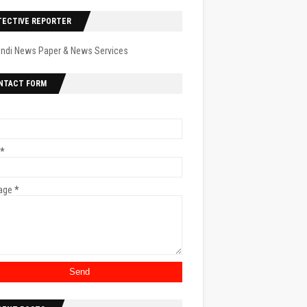
TECTIVE REPORTER
indi News Paper & News Services
NTACT FORM
*
age
*