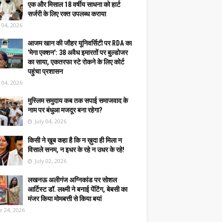
एक और मिसाल 18 वर्षीय साधना को हार्ट
सर्जरी के लिए रक्त उपलब्ध कराया
y 04, 2026
आजम खान की जौहर यूनिवर्सिटी पर RDA का
'मेगा एक्शन': 38 अवैध इमारतों पर बुल्डोजर
का साया, एकतरफा स्टे रोकने के लिए कोर्ट
पहुंचा प्रशासन
y 04, 2026
मुस्लिम समुदाय कब तक सपाई समाजवाद के
नाम पर बंधुआ मजदूर बना रहेगा?
July 04, 2026
किसी ने ख़ूब कहा है कि न ख़ुदा ही मिला न
विसाले सनम, न इधर के रहे न उधर के रहे!
July 02, 2026
लखनऊ अलीगंज अग्निकांड पर सोशल
आर्टिस्ट डॉ. लक्ष्मी ने बनाई पेंटिंग, बेबसी का
मंजर किया मोमबत्ती से किया बयां
e 24, 2026