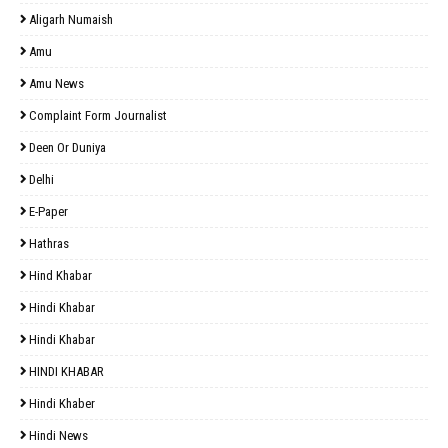
Aligarh Numaish
Amu
Amu News
Complaint Form Journalist
Deen Or Duniya
Delhi
E-Paper
Hathras
Hind Khabar
Hindi Khabar
Hindi Khabar
HINDI KHABAR
Hindi Khaber
Hindi News