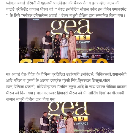
ग्लोबल अवार्ड सेरेमनी में गृहलक्ष्मी फाउंडेशन की चैयरपर्सन व इनर व्हील क्लब की
चार्टर्ड प्रेसिडेंट काजल धीरज को "' बेस्ट इनोवेटिव सोशल वर्कर इन वीमेन एम्पावरमेंट
"' के लिये "ग्लोबल एक्सिलेन्स अवार्ड " देकर माधुरी दीक्षित द्वारा सम्मानित किया गया।
यह अवार्ड देश-विदेश के विभिन्न प्रतिष्ठित उद्योगपति,इनोवेटर्स, चिकित्सकों,समाजसेवी
आदि महिला व पुरुषों के अलावा एक्ट्रेस ग्रेसी सिंह,क्रिस्टल डिसूजा,गौहर
खान,रित्विक धंजानी, कोरियोग्राफर मेलविन लुइस आदि के साथ समाज सेविका काजल
धीरज को दिया गया। बाल कलाकार हिमाद्री धीरज को भी 'डांसिंग दिवा' का गौरवमयी
सम्मान माधुरी दीक्षित द्वारा दिया गया