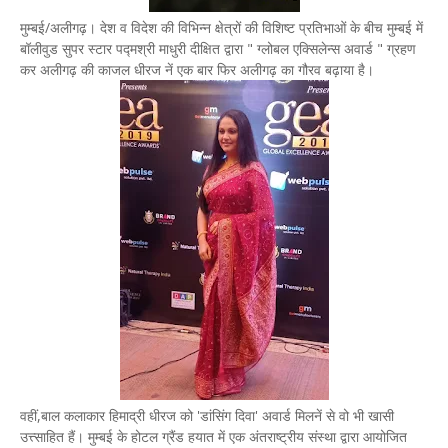
मुम्बई/अलीगढ़। देश व विदेश की विभिन्न क्षेत्रों की विशिष्ट प्रतिभाओं के बीच मुम्बई में
बॉलीवुड सुपर स्टार पद्मश्री माधुरी दीक्षित द्वारा " ग्लोबल एक्सिलेन्स अवार्ड " ग्रहण
कर अलीगढ़ की काजल धीरज नें एक बार फिर अलीगढ़ का गौरव बढ़ाया है।
वहीं,बाल कलाकार हिमाद्री धीरज को 'डांसिंग दिवा' अवार्ड मिलनें से वो भी खासी
उत्त्साहित हैं। मुम्बई के होटल ग्रैंड हयात में एक अंतराष्ट्रीय संस्था द्वारा आयोजित