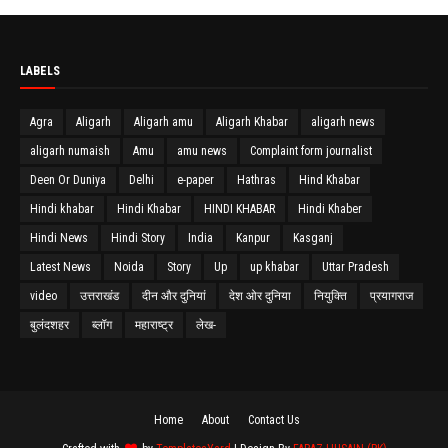
LABELS
Agra
Aligarh
Aligarh amu
Aligarh Khabar
aligarh news
aligarh numaish
Amu
amu news
Complaint form journalist
Deen Or Duniya
Delhi
e-paper
Hathras
Hind Khabar
Hindi khabar
Hindi Khabar
HINDI KHABAR
Hindi Khaber
Hindi News
Hindi Story
India
Kanpur
Kasganj
Latest News
Noida
Story
Up
up khabar
Uttar Pradesh
video
उत्तराखंड
दीन और दुनियां
देश ओर दुनिया
नियुक्ति
प्रयागराज
बुलंदशहर
ब्लॉग
महाराष्ट्र
लेख-
Home
About
Contact Us