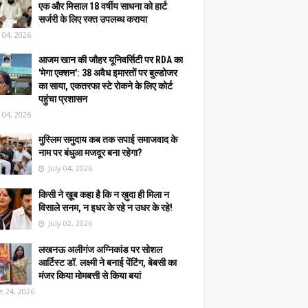
एक और मिसाल 18 वर्षीय साधना को हार्ट
सर्जरी के लिए रक्त उपलब्ध कराया
y 04, 2026
आजम खान की जौहर यूनिवर्सिटी पर RDA का
'मेगा एक्शन': 38 अवैध इमारतों पर बुल्डोजर
का साया, एकतरफा स्टे रोकने के लिए कोर्ट
पहुंचा प्रशासन
y 04, 2026
मुस्लिम समुदाय कब तक सपाई समाजवाद के
नाम पर बंधुआ मजदूर बना रहेगा?
July 04, 2026
किसी ने ख़ूब कहा है कि न ख़ुदा ही मिला न
विसाले सनम, न इधर के रहे न उधर के रहे!
July 02, 2026
लखनऊ अलीगंज अग्निकांड पर सोशल
आर्टिस्ट डॉ. लक्ष्मी ने बनाई पेंटिंग, बेबसी का
मंजर किया मोमबत्ती से किया बयां
e 24, 2026