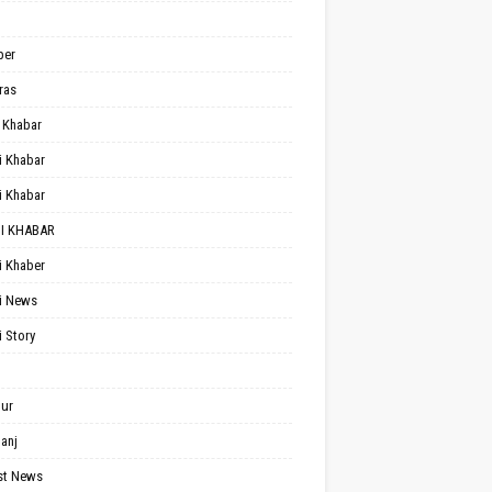
per
ras
 Khabar
i Khabar
i Khabar
I KHABAR
i Khaber
i News
i Story
ur
anj
st News