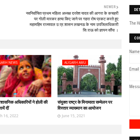
NEWER
DE
नवनिर्वाचित प्रथम महिला अध्यक्ष दरवेश यादव की आगरा के कचहरी
पर गोली मारकर हत्या किए जाने पर गहरा रोष प्रकट करते हुए
The H
महामहिम राज्यपाल उ.प्र.शासन लखनऊ के नाम उपजिलाधिकारी
सि.राऊ को ज्ञापन सौंपा ।
CO
Name
GARH NEWS
ALIGARH AMU
Email
Mess
्रशासनिक अधिकारियों ने होली की
संयुक्त राष्ट्र के मिनामाता सम्मेलन पर
यें दीं
विस्तार व्याख्यान का आयोजन
h 16, 2022
June 15, 2021