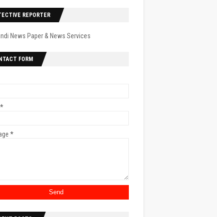
TECTIVE REPORTER
indi News Paper & News Services
NTACT FORM
*
age
*