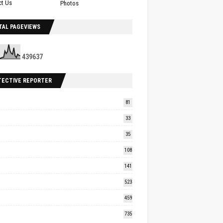
ct Us
Photos
TAL PAGEVIEWS
4
3
9
6
3
7
TECTIVE REPORTER
81
33
35
108
141
523
459
735