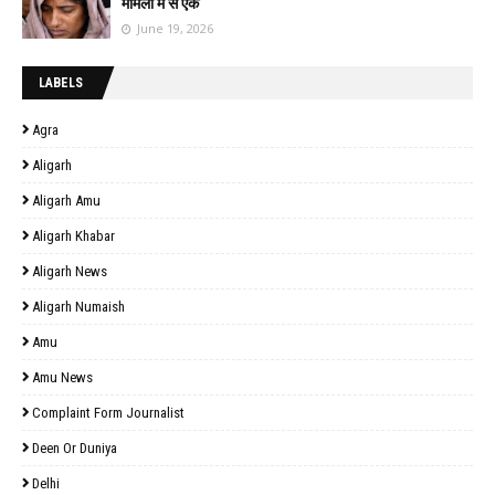
मामलों में से एक
June 19, 2026
LABELS
Agra
Aligarh
Aligarh Amu
Aligarh Khabar
Aligarh News
Aligarh Numaish
Amu
Amu News
Complaint Form Journalist
Deen Or Duniya
Delhi