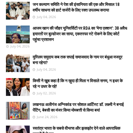
जन कल्याण समिति ने पेश की इंसानियत की एक और मिसाल 18
वर्षीय साधना को हार्ट सर्जरी के लिए रक्त उपलब्ध कराया
July 04, 2026
आजम खान की जौहर यूनिवर्सिटी पर RDA का 'मेगा एक्शन': 38 अवैध
इमारतों पर बुल्डोजर का साया, एकतरफा स्टे रोकने के लिए कोर्ट
पहुंचा प्रशासन
July 04, 2026
मुस्लिम समुदाय कब तक सपाई समाजवाद के नाम पर बंधुआ मजदूर
बना रहेगा?
July 04, 2026
किसी ने ख़ूब कहा है कि न ख़ुदा ही मिला न विसाले सनम, न इधर के
रहे न उधर के रहे!
July 02, 2026
लखनऊ अलीगंज अग्निकांड पर सोशल आर्टिस्ट डॉ. लक्ष्मी ने बनाई
पेंटिंग, बेबसी का मंजर किया मोमबत्ती से किया बयां
June 24, 2026
स्वतंत्र भारत के सबसे वीभत्स और झकझोर देने वाले आपराधिक