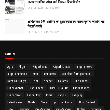
अखबार मालिक उमेश शर्मा निकला बिजली चोर
3/08/2026 11:15:00 pm
आखिरकार DM अलीगढ़ का हुआ ट्रांसफर, सेल्वा कुमारी जे होंगी नई
जिलाधिकारी
7/26/2021 01:27:00 am
LABELS
Agra
Aligarh
Aligarh amu
Aligarh Khabar
aligarh news
aligarh numaish
Amu
amu news
Complaint form journalist
Deen Or Duniya
Delhi
e-paper
Hathras
Hind Khabar
Hindi khabar
Hindi Khabar
HINDI KHABAR
Hindi Khaber
Hindi News
Hindi Story
India
Kanpur
Kasganj
Latest News
Noida
Story
Up
up khabar
Uttar Pradesh
video
उत्तराखंड
दीन और दुनियां
देश ओर दुनिया
नियुक्ति
प्रयागराज