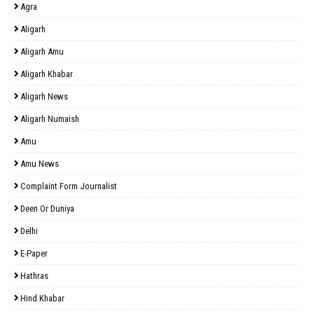
Agra
Aligarh
Aligarh Amu
Aligarh Khabar
Aligarh News
Aligarh Numaish
Amu
Amu News
Complaint Form Journalist
Deen Or Duniya
Delhi
E-Paper
Hathras
Hind Khabar