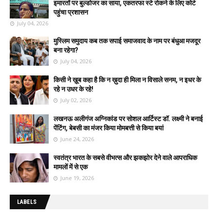
इमारतों पर बुल्डोजर का साया, एकतरफा स्टे रोकने के लिए कोर्ट
पहुंचा प्रशासन
July 04, 2026
मुस्लिम समुदाय कब तक सपाई समाजवाद के नाम पर बंधुआ मजदूर
बना रहेगा?
July 04, 2026
किसी ने ख़ूब कहा है कि न ख़ुदा ही मिला न विसाले सनम, न इधर के
रहे न उधर के रहे!
July 02, 2026
लखनऊ अलीगंज अग्निकांड पर सोशल आर्टिस्ट डॉ. लक्ष्मी ने बनाई
पेंटिंग, बेबसी का मंजर किया मोमबत्ती से किया बयां
June 24, 2026
स्वतंत्र भारत के सबसे वीभत्स और झकझोर देने वाले आपराधिक
मामलों में से एक
June 19, 2026
LABELS