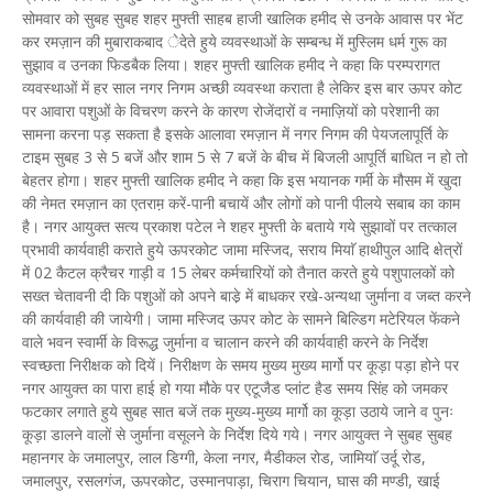
सोमवार को सुबह सुबह शहर मुफ्ती साहब हाजी खालिक हमीद से उनके आवास पर भेंट
कर रमज़ान की मुबाराकबाद ेदेते हुये व्यवस्थाओं के सम्बन्ध में मुस्लिम धर्म गुरू का
सुझाव व उनका फिडबैक लिया। शहर मुफ्ती खालिक हमीद ने कहा कि परम्परागत
व्यवस्थाओं में हर साल नगर निगम अच्छी व्यवस्था कराता है लेकिर इस बार ऊपर कोट
पर आवारा पशुओं के विचरण करने के कारण रोजेंदारों व नमाज़ियों को परेशानी का
सामना करना पड़ सकता है इसके आलावा रमज़ान में नगर निगम की पेयजलापूर्ति के
टाइम सुबह 3 से 5 बजें और शाम 5 से 7 बजें के बीच में बिजली आपूर्ति बाधित न हो तो
बेहतर होगा। शहर मुफ्ती खालिक हमीद ने कहा कि इस भयानक गर्मी के मौसम में खुदा
की नेमत रमज़ान का एतराम़ करें-पानी बचायें और लोगों को पानी पीलये सबाब का काम
है। नगर आयुक्त सत्य प्रकाश पटेल ने शहर मुफ्ती के बताये गये सुझावों पर तत्काल
प्रभावी कार्यवाही कराते हुये ऊपरकोट जामा मस्जिद, सराय मियाॅ हाथीपुल आदि क्षेत्रों
में 02 कैटल क्रैचर गाड़ी व 15 लेबर कर्मचारियों को तैनात करते हुये पशुपालकों को
सख्त चेतावनी दी कि पशुओं को अपने बाडे़ में बाधकर रखे-अन्यथा जुर्माना व जब्त करने
की कार्यवाही की जायेगी। जामा मस्जिद ऊपर कोट के सामने बिल्डिग मटेरियल फेंकने
वाले भवन स्वार्मी के विरूद्ध जुर्माना व चालान करने की कार्यवाही करने के निर्देश
स्वच्छता निरीक्षक को दियें। निरीक्षण के समय मुख्य मुख्य मार्गो पर कूड़ा पड़ा होने पर
नगर आयुक्त का पारा हाई हो गया मौके पर एटूजैड प्लांट हैड समय सिंह को जमकर
फटकार लगाते हुये सुबह सात बजें तक मुख्य-मुख्य मार्गो का कूड़ा उठाये जाने व पुनः
कूड़ा डालने वालों से जुर्माना वसूलने के निर्देश दिये गये। नगर आयुक्त ने सुबह सुबह
महानगर के जमालपुर, लाल डिग्गी, केला नगर, मैडीकल रोड, जामियाॅ उर्दू रोड,
जमालपुर, रसलगंज, ऊपरकोट, उस्मानपाड़ा, चिराग चियान, घास की मण्डी, खाई