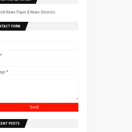
indi News Paper & News Services
NTACT FORM
*
age
*
CENT POSTS