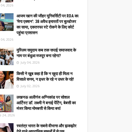
y 04, 2026
आजम खान की जौहर यूनिवर्सिटी पर RDA का
'मेगा एक्शन': 38 अवैध इमारतों पर बुल्डोजर
का साया, एकतरफा स्टे रोकने के लिए कोर्ट
पहुंचा प्रशासन
y 04, 2026
मुस्लिम समुदाय कब तक सपाई समाजवाद के
नाम पर बंधुआ मजदूर बना रहेगा?
July 04, 2026
किसी ने ख़ूब कहा है कि न ख़ुदा ही मिला न
विसाले सनम, न इधर के रहे न उधर के रहे!
July 02, 2026
लखनऊ अलीगंज अग्निकांड पर सोशल
आर्टिस्ट डॉ. लक्ष्मी ने बनाई पेंटिंग, बेबसी का
मंजर किया मोमबत्ती से किया बयां
e 24, 2026
स्वतंत्र भारत के सबसे वीभत्स और झकझोर
देने वाले आपराधिक मामलों में से एक