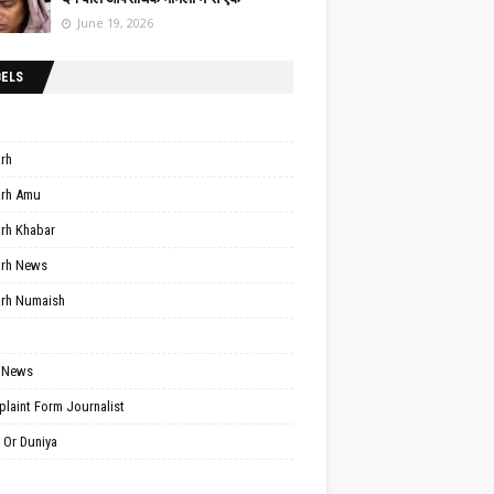
June 19, 2026
BELS
arh
arh Amu
arh Khabar
arh News
arh Numaish
 News
laint Form Journalist
 Or Duniya