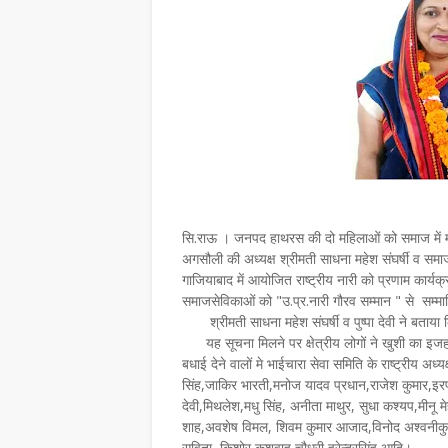
सि.राऊ । जनपद हाथरस की दो महिलाओं को समाज में मह
अगसौली की अध्यक्ष श्रीमती साधना महेश संघर्षी व समा
गाजियाबाद में आयोजित राष्ट्रीय नारी को प्रणाम कार्यक्रम
समाजसेविकाओं को "उ.प्र.नारी गौरव सम्मान " से सम्म
श्रीमती साधना महेश संघर्षी व पुष्पा देवी ने बताया क
यह सूचना मिलने पर क्षेत्रीय लोगों ने खुशी का इजहा
बधाई देने वालों मे भाईचारा सेवा समिति के राष्ट्रीय अध्य
सिंह,जाकिर भारती,मनोज यादव प्रधान,राजेश कुमार,इरफान
देवी,मिथलेश,मधु सिंह, अनीता माथुर, सुधा कश्यप,मीनू मेह
शाह,अवशेष विमल, शिवम कुमार आजाद,विनोद अश्वनीकुमार,
सविता, किशोर कुशवाह,चौधरी हरेन्द्रसिंह आदि।