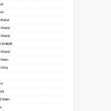
per
ras
 Khabar
i Khabar
i Khabar
I KHABAR
i Khaber
i News
i Story
ur
anj
st News
a