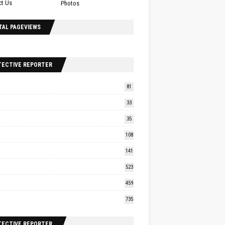
ct Us
Photos
TAL PAGEVIEWS
TECTIVE REPORTER
81
33
35
108
141
523
459
735
TECTIVE REPORTER