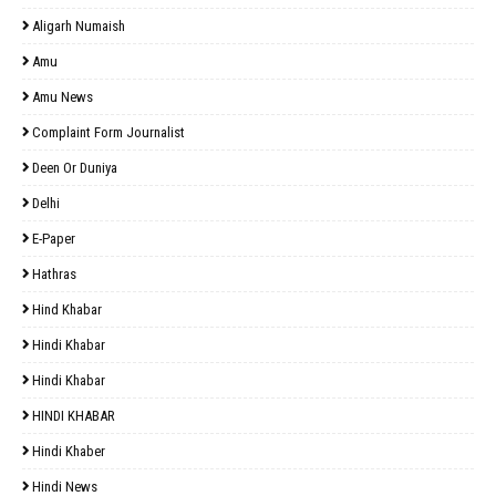
Aligarh Numaish
Amu
Amu News
Complaint Form Journalist
Deen Or Duniya
Delhi
E-Paper
Hathras
Hind Khabar
Hindi Khabar
Hindi Khabar
HINDI KHABAR
Hindi Khaber
Hindi News