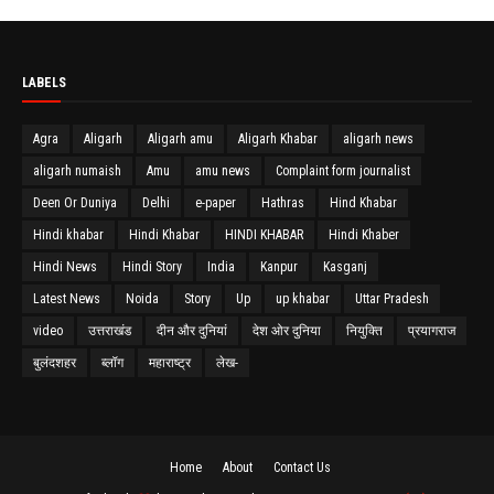
LABELS
Agra
Aligarh
Aligarh amu
Aligarh Khabar
aligarh news
aligarh numaish
Amu
amu news
Complaint form journalist
Deen Or Duniya
Delhi
e-paper
Hathras
Hind Khabar
Hindi khabar
Hindi Khabar
HINDI KHABAR
Hindi Khaber
Hindi News
Hindi Story
India
Kanpur
Kasganj
Latest News
Noida
Story
Up
up khabar
Uttar Pradesh
video
उत्तराखंड
दीन और दुनियां
देश ओर दुनिया
नियुक्ति
प्रयागराज
बुलंदशहर
ब्लॉग
महाराष्ट्र
लेख-
Home
About
Contact Us