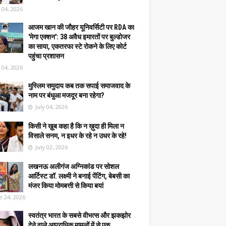
y 04, 2026
आजम खान की जौहर यूनिवर्सिटी पर RDA का
'मेगा एक्शन': 38 अवैध इमारतों पर बुल्डोजर
का साया, एकतरफा स्टे रोकने के लिए कोर्ट
पहुंचा प्रशासन
y 04, 2026
मुस्लिम समुदाय कब तक सपाई समाजवाद के
नाम पर बंधुआ मजदूर बना रहेगा?
July 04, 2026
किसी ने ख़ूब कहा है कि न ख़ुदा ही मिला न
विसाले सनम, न इधर के रहे न उधर के रहे!
July 02, 2026
लखनऊ अलीगंज अग्निकांड पर सोशल
आर्टिस्ट डॉ. लक्ष्मी ने बनाई पेंटिंग, बेबसी का
मंजर किया मोमबत्ती से किया बयां
e 24, 2026
स्वतंत्र भारत के सबसे वीभत्स और झकझोर
देने वाले आपराधिक मामलों में से एक