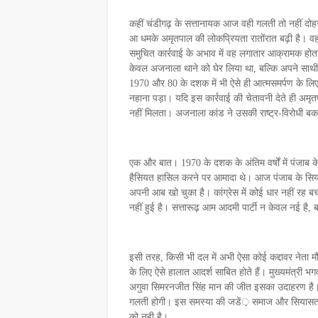
कहीं चंडीगढ़ के सत्तानायक आज वही गलती तो नहीं दोहर
आ धमके अमृतपाल की लोकप्रियता रातोंरात बढ़ी है। वहा
समुचित कार्रवाई के अभाव में वह लगातार आक्रामक होत
केवल अजनाला थाने को घेर लिया था, बल्कि अपने साथी 
1970 और 80 के दशक में भी ऐसे ही आत्मसमर्पण के लि
नहाना पड़ा। यदि इस कार्रवाई की चेतावनी देते ही अमृतप
नहीं मिलता। अजनाला कांड ने उसकी राष्ट्र-विरोधी बकवास
एक और बात। 1970 के दशक के अंतिम वर्षों में पंजाब के
हैसियत हासिल करने पर आमादा थे। आज पंजाब के सिया
अपनी आब खो चुका है। कांग्रेस में कोई धार नहीं रह 
नहीं हुई है। सत्तारूढ़ आम आदमी पार्टी न केवल नई है,
इसी तरह, किसी भी दल में अभी ऐसा कोई कद्दावर नेता म
के लिए ऐसे हालात आदर्श साबित होते हैं। मुख्यमंत्री भग
अगुवा सिमरनजीत सिंह मान की जीत इसका उदाहरण है। ध्य
गलती होगी। इस समस्या की जडें़ समाज और सियासत से जुड़
को नही है।