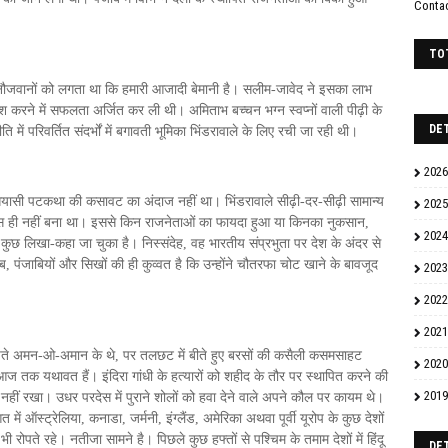
Conta
TO
 नौजवानों को लगता था कि हमारी आजादी बेमानी है। सलीम-जावेद ने इसका लाभ
पेश करने में सफलता अर्जित कर ली थी। अमिताभ बच्चन भग्न स्वप्नों वाली पीढ़ी के
DE
ि में परिवर्तित संदर्भों में बगावती भूमिका भिंडरावाले के लिए रची जा रही थी।
2026
स सियासी पटकथा की कसावट का अंदाज नहीं था। भिंडरावाले सीढ़ी-दर-सीढ़ी सामान्य
2025
स ही नहीं बना था। इससे किन राजनेताओं का फायदा हुआ या किनका नुकसान,
2024
छ लिखा-कहा जा चुका है। निस्संदेह, वह भारतीय संप्रभुता पर देश के अंदर से
ाबियों और सिखों की ही कुव्वत है कि उन्होंने चौतरफा चोट खाने के बावजूद
2023
2022
2021
नपते अमन-ओ-अमान के थे, पर तलछट में बीते हुए बरसों की कसैली कसमसाहट
2020
ोटो आज तक यथावत हैं। इंदिरा गांधी के हत्यारों को शहीद के तौर पर स्थापित करने की
2019
हीं रखा। उधर परदेस में पुराने शोलों को हवा देने वाले अपने कौल पर कायम थे।
ऑस्ट्रेलिया, कनाडा, जर्मनी, इंग्लैंड, अमेरिका अथवा पूर्वी यूरोप के कुछ देशों
भी रोपते रहे। नतीजा सामने है। पिछले कुछ हफ्तों से पश्चिम के तमाम देशों में हिंदू
DE