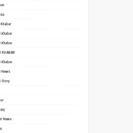
per
ras
 Khabar
i Khabar
i Khabar
I KHABAR
i Khaber
i News
i Story
ur
anj
st News
a