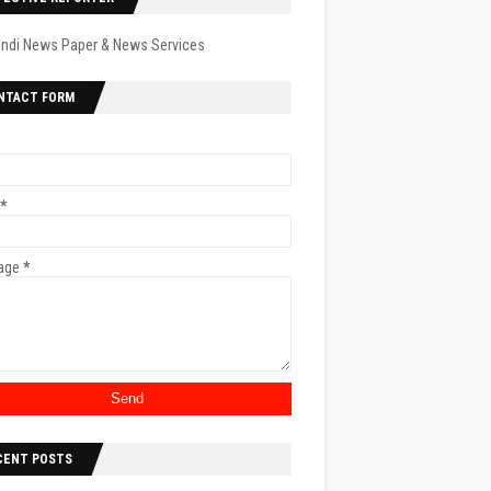
indi News Paper & News Services
NTACT FORM
*
age
*
CENT POSTS