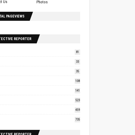
ct Us
Photos
TAL PAGEVIEWS
TECTIVE REPORTER
81
33
35
108
141
523
459
735
TECTIVE REPORTER