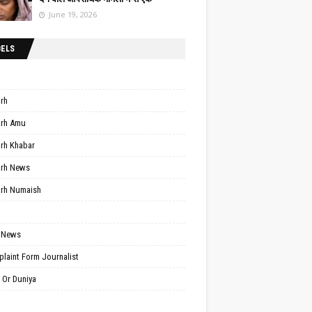
June 19, 2026
BELS
arh
arh Amu
arh Khabar
arh News
arh Numaish
 News
laint Form Journalist
 Or Duniya