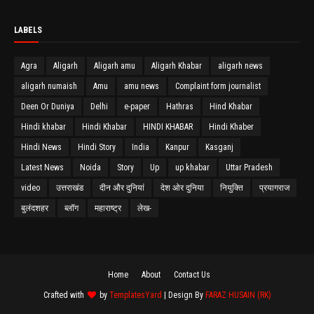
LABELS
Agra
Aligarh
Aligarh amu
Aligarh Khabar
aligarh news
aligarh numaish
Amu
amu news
Complaint form journalist
Deen Or Duniya
Delhi
e-paper
Hathras
Hind Khabar
Hindi khabar
Hindi Khabar
HINDI KHABAR
Hindi Khaber
Hindi News
Hindi Story
India
Kanpur
Kasganj
Latest News
Noida
Story
Up
up khabar
Uttar Pradesh
video
उत्तराखंड
दीन और दुनियां
देश ओर दुनिया
नियुक्ति
प्रयागराज
बुलंदशहर
ब्लॉग
महाराष्ट्र
लेख-
Home
About
Contact Us
Crafted with
by
TemplatesYard
| Design By
FARAZ HUSAIN (RK)