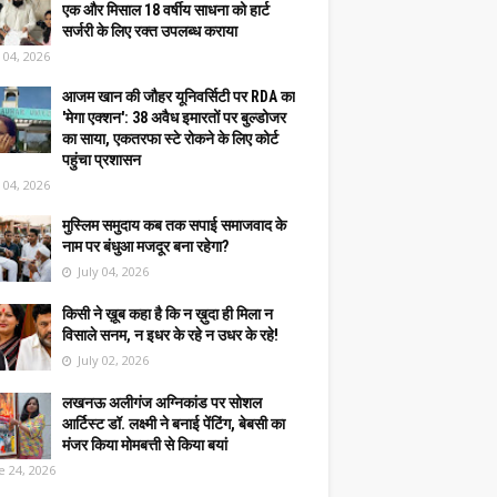
एक और मिसाल 18 वर्षीय साधना को हार्ट
सर्जरी के लिए रक्त उपलब्ध कराया
y 04, 2026
आजम खान की जौहर यूनिवर्सिटी पर RDA का
'मेगा एक्शन': 38 अवैध इमारतों पर बुल्डोजर
का साया, एकतरफा स्टे रोकने के लिए कोर्ट
पहुंचा प्रशासन
y 04, 2026
मुस्लिम समुदाय कब तक सपाई समाजवाद के
नाम पर बंधुआ मजदूर बना रहेगा?
July 04, 2026
किसी ने ख़ूब कहा है कि न ख़ुदा ही मिला न
विसाले सनम, न इधर के रहे न उधर के रहे!
July 02, 2026
लखनऊ अलीगंज अग्निकांड पर सोशल
आर्टिस्ट डॉ. लक्ष्मी ने बनाई पेंटिंग, बेबसी का
मंजर किया मोमबत्ती से किया बयां
e 24, 2026