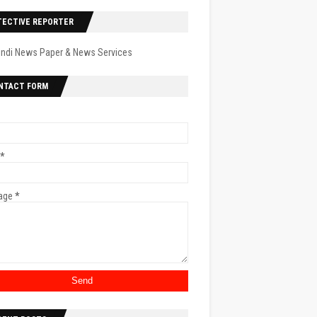
TECTIVE REPORTER
indi News Paper & News Services
NTACT FORM
*
age
*