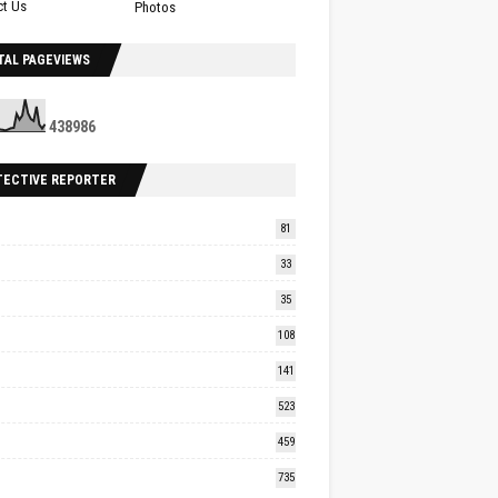
ct Us
Photos
TAL PAGEVIEWS
4
3
8
9
8
6
TECTIVE REPORTER
81
33
35
108
141
523
459
735