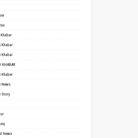
per
ras
 Khabar
i Khabar
i Khabar
I KHABAR
i Khaber
i News
i Story
ur
anj
st News