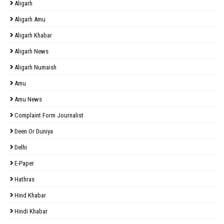
Aligarh
Aligarh Amu
Aligarh Khabar
Aligarh News
Aligarh Numaish
Amu
Amu News
Complaint Form Journalist
Deen Or Duniya
Delhi
E-Paper
Hathras
Hind Khabar
Hindi Khabar