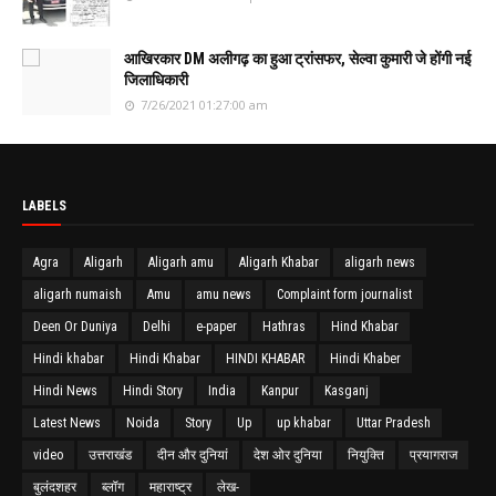
आखिरकार DM अलीगढ़ का हुआ ट्रांसफर, सेल्वा कुमारी जे होंगी नई
जिलाधिकारी
7/26/2021 01:27:00 am
LABELS
Agra
Aligarh
Aligarh amu
Aligarh Khabar
aligarh news
aligarh numaish
Amu
amu news
Complaint form journalist
Deen Or Duniya
Delhi
e-paper
Hathras
Hind Khabar
Hindi khabar
Hindi Khabar
HINDI KHABAR
Hindi Khaber
Hindi News
Hindi Story
India
Kanpur
Kasganj
Latest News
Noida
Story
Up
up khabar
Uttar Pradesh
video
उत्तराखंड
दीन और दुनियां
देश ओर दुनिया
नियुक्ति
प्रयागराज
बुलंदशहर
ब्लॉग
महाराष्ट्र
लेख-