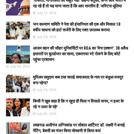
'पासपोर्ट नागरिकता का सबूत नहीं' कहना बेतुका, अगर आप भारत में
रह रहे हैं तो यह माना जाता है कि आप भारतीय हैं: जस्टिस धूलिया
July 13, 2026
जन कल्याण समिति ने पेश की इंसानियत की एक और मिसाल 18
वर्षीय साधना को हार्ट सर्जरी के लिए रक्त उपलब्ध कराया
July 04, 2026
आजम खान की जौहर यूनिवर्सिटी पर RDA का 'मेगा एक्शन': 38 अवैध
इमारतों पर बुल्डोजर का साया, एकतरफा स्टे रोकने के लिए कोर्ट
पहुंचा प्रशासन
July 04, 2026
मुस्लिम समुदाय कब तक सपाई समाजवाद के नाम पर बंधुआ मजदूर
बना रहेगा?
July 04, 2026
किसी ने ख़ूब कहा है कि न ख़ुदा ही मिला न विसाले सनम, न इधर के
रहे न उधर के रहे!
July 02, 2026
लखनऊ अलीगंज अग्निकांड पर सोशल आर्टिस्ट डॉ. लक्ष्मी ने बनाई
पेंटिंग, बेबसी का मंजर किया मोमबत्ती से किया बयां