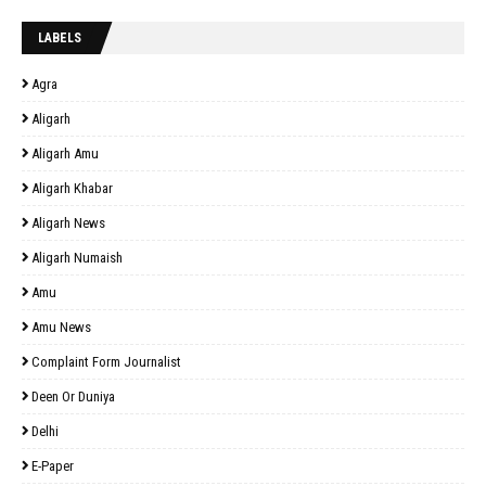
LABELS
Agra
Aligarh
Aligarh Amu
Aligarh Khabar
Aligarh News
Aligarh Numaish
Amu
Amu News
Complaint Form Journalist
Deen Or Duniya
Delhi
E-Paper