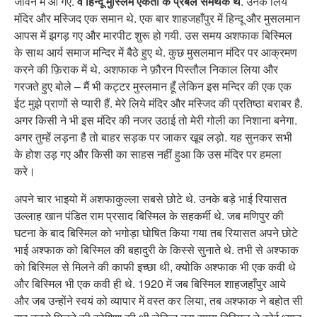
जीवन में आ गए.
वे हिन्दू मुस्लिम एकता के प्रबल समर्थक थे
. उनके लिये
मंदिर और मस्जिद एक समान थे. एक बार शाहजहाँपुर में हिन्दू और मुसलमान
आपस में झगड़ गए और मारपीट शुरू हो गयी. उस समय अशफाक बिस्मिल
के साथ आर्य समाज मन्दिर में बैठे हुए थे. कुछ मुसलमान मंदिर पर आक्रमण
करने की फ़िराक में थे. अशफाक ने फ़ौरन पिस्तौल निकाल लिया और
गरजते हुए बोले – मैं भी कट्टर मुस्लमान हूँ लेकिन इस मन्दिर की एक एक
ईट मुझे प्राणों से प्यारी हैं. मेरे लिये मंदिर और मस्जिद की प्रतिष्ठा बराबर है.
अगर किसी ने भी इस मंदिर की नजर उठाई तो मेरी गोली का निशाना बनेगा.
अगर तुम्हें लड़ना है तो बाहर सड़क पर जाकर खूब लड़ो. यह सुनकर सभी
के होश उड़ गए और किसी का साहस नहीं हुआ कि उस मंदिर पर हमला
करे।
अपने चार भाइयो में अशफाकुल्ला सबसे छोटे थे. उनके बड़े भाई रियासत
उल्लाह खान पंडित राम प्रसाद बिस्मिल के सहकर्मी थे. जब मणिपुर की
घटना के बाद बिस्मिल को भगोड़ा घोषित किया गया तब रियासत अपने छोटे
भाई अश्फाक को बिस्मिल की बहादुरी के किस्से सुनाते थे. तभी से अश्फाक
को बिस्मिल से मिलने की काफी इच्छा थी, क्योकि अश्फाक भी एक कवी थे
और बिस्मिल भी एक कवी ही थे. 1920 में जब बिस्मिल शाहजहाँपुर आये
और जब उन्होंने स्वयं को व्यापार में वस्त कर लिया, तब अश्फाक ने बहोत सी