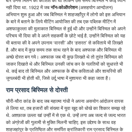
बार उनसे मिलने की कोशिश की थी लेकिन उस समय बिस्मिल ने कोई ध्यान
नही दिया था. 1922 में जब
नॉन-कोऑपरेशन
(असहयोग आन्दोलन)
अभियान शुरू हुआ और जब बिस्मिल ने शाहजहाँपुर में लोगो को इस अभियान
के बारे में बताने के लिये मीटिंग आयोजित की तब एक पब्लिक मीटिंग में
अशफाकुल्ला की मुलाकात बिस्मिल से हुई थी और उन्होंने बिस्मिल को अपने
परिचय भी दिया की वे अपने सहकर्मी के छोटे भाई है. उन्होंने बिस्मिल को यह
भी बताया की वे अपने उपनाम ‘वारसी’ और ‘हसरत’ से कविताये भी लिखते
है. और बाद में कुछ समय तक साथ रहने के बाद अश्फाक और बिस्मिल भी
अच्छे दोस्त बन गये। अश्फाक जब भी कुछ लिखते थे तो तुरंत बिस्मिल को
जाकर दिखाते थे और बिस्मिल उनकी जांच कर के गलतियों को सुधारते भी
थे. कई बाद तो बिस्मिल और अश्फाक के बीच कविताओ और शायरियो की
जुगलबंदी भी होती थी, जिसे उर्दू भाषा में मुशायरा भी कहा जाता है।
राम प्रसाद बिस्मिल से दोस्ती
चौरी-चौरा कांड के बाद जब महात्मा गांधी ने अपना असयोग आंदोलन वापस
ले लिया था, तब हजारों की संख्या में युवा खुद को धोखे का शिकार समझ रहे
थे. अशफ़ाक उल्ला खां उन्हीं में से एक थे. उन्हें लगा अब जल्द से जल्द भारत
को अंग्रेजों की गुलामी से मुक्ति मिलनी चाहिए. इस उद्देश्य के साथ वह
शाहजहांपुर के प्रतिष्ठित और समर्पित क्रांतिकारी राम प्रसाद बिस्मिल के