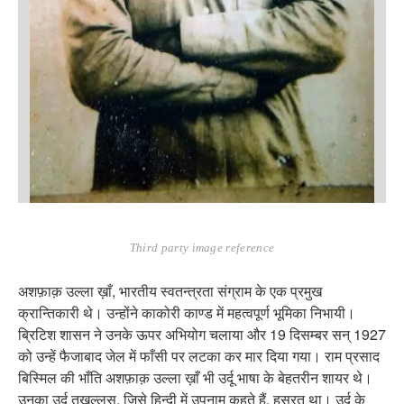
Third party image reference
अशफ़ाक़ उल्ला ख़ाँ, भारतीय स्वतन्त्रता संग्राम के एक प्रमुख
क्रान्तिकारी थे। उन्होंने काकोरी काण्ड में महत्वपूर्ण भूमिका निभायी।
ब्रिटिश शासन ने उनके ऊपर अभियोग चलाया और 19 दिसम्बर सन् 1927
को उन्हें फैजाबाद जेल में फाँसी पर लटका कर मार दिया गया। राम प्रसाद
बिस्मिल की भाँति अशफ़ाक़ उल्ला ख़ाँ भी उर्दू भाषा के बेहतरीन शायर थे।
उनका उर्दू तखल्लुस, जिसे हिन्दी में उपनाम कहते हैं, हसरत था। उर्दू के