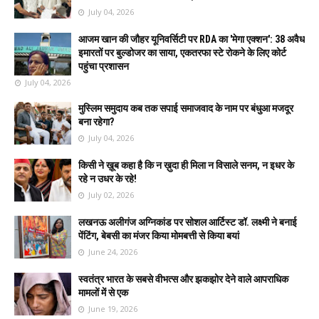
July 04, 2026
आजम खान की जौहर यूनिवर्सिटी पर RDA का 'मेगा एक्शन': 38 अवैध
इमारतों पर बुल्डोजर का साया, एकतरफा स्टे रोकने के लिए कोर्ट
पहुंचा प्रशासन
July 04, 2026
मुस्लिम समुदाय कब तक सपाई समाजवाद के नाम पर बंधुआ मजदूर
बना रहेगा?
July 04, 2026
किसी ने ख़ूब कहा है कि न ख़ुदा ही मिला न विसाले सनम, न इधर के
रहे न उधर के रहे!
July 02, 2026
लखनऊ अलीगंज अग्निकांड पर सोशल आर्टिस्ट डॉ. लक्ष्मी ने बनाई
पेंटिंग, बेबसी का मंजर किया मोमबत्ती से किया बयां
June 24, 2026
स्वतंत्र भारत के सबसे वीभत्स और झकझोर देने वाले आपराधिक
मामलों में से एक
June 19, 2026