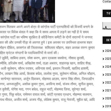
Conta
TO
मिलकर अपने अपने क्षेत्र से कांग्रेस पार्टी प्रत्याशियों को विजयी बनाने के
अवसर पर विवेक बंसल ने कहा कि ये समय आपस में लड़ने का नही है ये समय
ंग्रेस पार्टी का भविष्य सुरक्षित है कोर्डिनेशन कमैटी के दोनों सदस्यों ने जनपद
DE
अलग बात की और उनकी पीड़ा से अवगत हुये I इस अवसर पर उपस्थित हाथरस शहर
ुणेश मोहन दीक्षित, कासगंज की जिलाध्यक्ष शशिलता चौहान, शहर अध्यक्ष तरुण कुमार
2026
सहित फ्रंटल संगठनों के पदाधिकारियों से वार्ता की।
ही ज़ुबैरी, साबिया हसन, रमेश करण, ज्ञान प्रकाश सक्सेना, नौशाद कुरशी,
2025
ल्मीकि, हरिओम शर्मा, अखिलेश शर्मा, तल्हा अबरार, शाहरुख़ खान, शाहिद शैख़,
2024
्ता, अली सुलेमान, सौरभ पराशर, अविनाश शर्मा, इमरान निजामी, खालिद हाशमी,
 जादौन, लाखन सिंह आर्या, कैलाश बघेल, लल्तेश गुप्ता, सुलेमान मलिक, अनिल चौहान,
2023
त्येन्द्र सारस्वत, अर्जुन दिवाकर, मोहम्मद आज़म, सागर सिंह तौमर, जियाउद्दीन
2022
, अफ्जालुद्दीन, अशोक कुमार गुप्ता, अरविन्द शर्मा, संजय तौमर, सुनील कुमार,
न कुरैशी, योगेश यदा, गगन बघेल, राहुल भाटी, मोहम्मद ज़िया, सुरेन्द्र शर्मा,
2021
गुप्ता, पिंकू बघेल, रामेश्वर दयाल शर्मा, कांटी प्रसाद प्रधान, मोहम्मद सलमान,
2020
रामनाथ मीतल, अजीत शर्मा, अजय गौड़, लोकेश कुमार, राजू नेताजी, सुहैल खां, आदि
2019