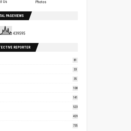
ct Us
Photos
TAL PAGEVIEWS
4
3
9
5
9
5
TECTIVE REPORTER
81
33
35
108
141
523
459
735