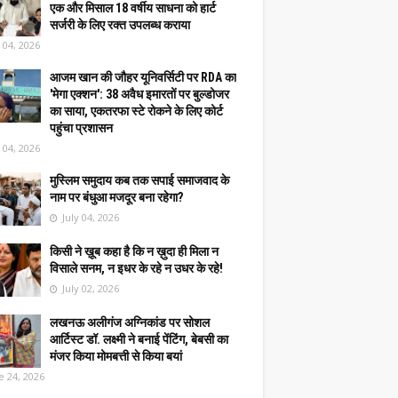
एक और मिसाल 18 वर्षीय साधना को हार्ट
सर्जरी के लिए रक्त उपलब्ध कराया
y 04, 2026
आजम खान की जौहर यूनिवर्सिटी पर RDA का
'मेगा एक्शन': 38 अवैध इमारतों पर बुल्डोजर
का साया, एकतरफा स्टे रोकने के लिए कोर्ट
पहुंचा प्रशासन
y 04, 2026
मुस्लिम समुदाय कब तक सपाई समाजवाद के
नाम पर बंधुआ मजदूर बना रहेगा?
July 04, 2026
किसी ने ख़ूब कहा है कि न ख़ुदा ही मिला न
विसाले सनम, न इधर के रहे न उधर के रहे!
July 02, 2026
लखनऊ अलीगंज अग्निकांड पर सोशल
आर्टिस्ट डॉ. लक्ष्मी ने बनाई पेंटिंग, बेबसी का
मंजर किया मोमबत्ती से किया बयां
e 24, 2026