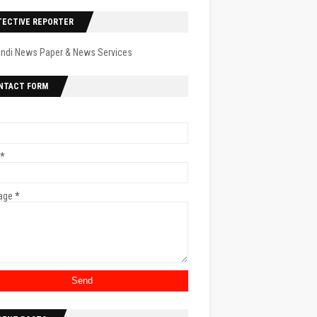
TECTIVE REPORTER
indi News Paper & News Services
NTACT FORM
*
age
*