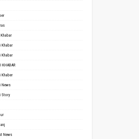
per
ras
 Khabar
i Khabar
i Khabar
I KHABAR
i Khaber
i News
i Story
ur
anj
st News