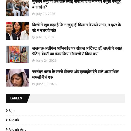
मुस्लिम समुदाय कब तक सपाई समाजवाद के नाम पर बंधुआ मजदूर
बना रहेगा?
July 04, 2026
किसी ने ख़ूब कहा है कि न ख़ुदा ही मिला न विसाले सनम, न इधर के
रहे न उधर के रहे!
July 02, 2026
लखनऊ अलीगंज अग्निकांड पर सोशल आर्टिस्ट डॉ. लक्ष्मी ने बनाई
पेंटिंग, बेबसी का मंजर किया मोमबत्ती से किया बयां
June 24, 2026
स्वतंत्र भारत के सबसे वीभत्स और झकझोर देने वाले आपराधिक
मामलों में से एक
June 19, 2026
LABELS
Agra
Aligarh
Aligarh Amu