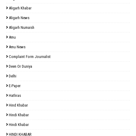
Aligarh Khabar
Aligarh News
Aligarh Numaish
Amu
Amu News
Complaint Form Journalist
Deen Or Duniya
Delhi
E-Paper
Hathras
Hind Khabar
Hindi Khabar
Hindi Khabar
HINDI KHABAR