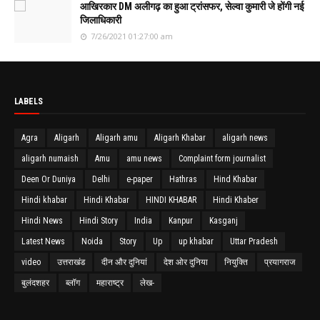
आखिरकार DM अलीगढ़ का हुआ ट्रांसफर, सेल्वा कुमारी जे होंगी नई
जिलाधिकारी
7/26/2021 01:27:00 am
LABELS
Agra
Aligarh
Aligarh amu
Aligarh Khabar
aligarh news
aligarh numaish
Amu
amu news
Complaint form journalist
Deen Or Duniya
Delhi
e-paper
Hathras
Hind Khabar
Hindi khabar
Hindi Khabar
HINDI KHABAR
Hindi Khaber
Hindi News
Hindi Story
India
Kanpur
Kasganj
Latest News
Noida
Story
Up
up khabar
Uttar Pradesh
video
उत्तराखंड
दीन और दुनियां
देश ओर दुनिया
नियुक्ति
प्रयागराज
बुलंदशहर
ब्लॉग
महाराष्ट्र
लेख-