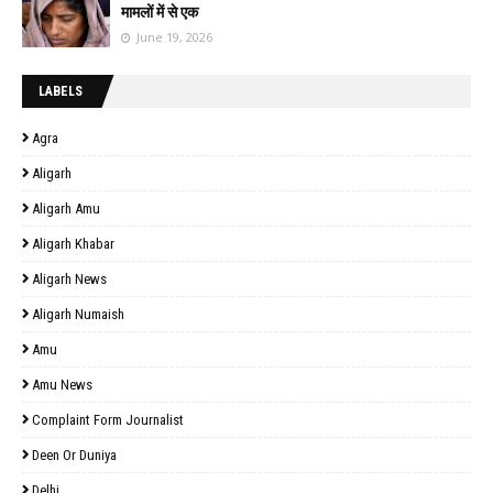
मामलों में से एक
June 19, 2026
LABELS
Agra
Aligarh
Aligarh Amu
Aligarh Khabar
Aligarh News
Aligarh Numaish
Amu
Amu News
Complaint Form Journalist
Deen Or Duniya
Delhi