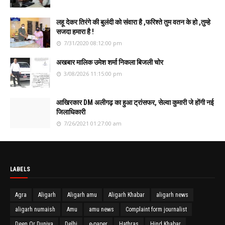
लहू देकर तिरंगे की बुलंदी को संवारा है ,फरिश्ते तुम वतन के हो ,तुम्हे
सजदा हमारा है !
7/31/2020 08:12:00 pm
अखबार मालिक उमेश शर्मा निकला बिजली चोर
3/08/2026 11:15:00 pm
आखिरकार DM अलीगढ़ का हुआ ट्रांसफर, सेल्वा कुमारी जे होंगी नई
जिलाधिकारी
7/26/2021 01:27:00 am
LABELS
Agra
Aligarh
Aligarh amu
Aligarh Khabar
aligarh news
aligarh numaish
Amu
amu news
Complaint form journalist
Deen Or Duniya
Delhi
e-paper
Hathras
Hind Khabar