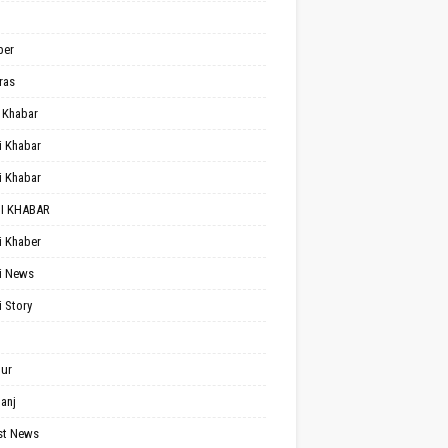
per
ras
 Khabar
i Khabar
i Khabar
I KHABAR
i Khaber
i News
i Story
ur
anj
st News