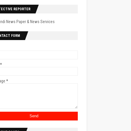
TECTIVE REPORTER
indi News Paper & News Services
NTACT FORM
*
age
*