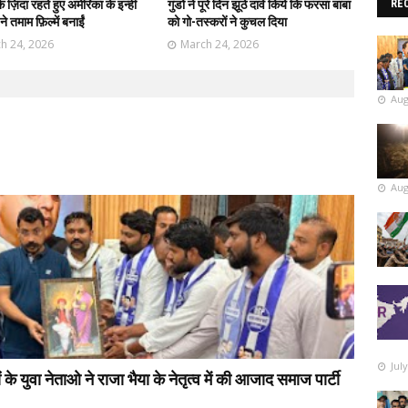
ज़िंदा रहते हुए अमेरिका के इन्हीं
गुंडों ने पूरे दिन झूठे दावे किये कि फरसा बाबा
RE
ने तमाम फ़िल्में बनाईं
को गो-तस्करों ने कुचल दिया
h 24, 2026
March 24, 2026
Aug
Aug
Jul
 युवा नेताओ ने राजा भैया के नेतृत्व में की आजाद समाज पार्टी