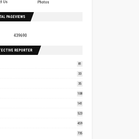
ct Us
Photos
TAL PAGEVIEWS
4
3
9
6
9
0
TECTIVE REPORTER
81
33
35
108
141
523
459
735