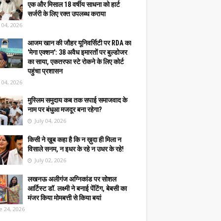
एक और मिसाल 18 वर्षीय साधना को हार्ट
सर्जरी के लिए रक्त उपलब्ध कराया
y 04, 2026
आजम खान की जौहर यूनिवर्सिटी पर RDA का
'मेगा एक्शन': 38 अवैध इमारतों पर बुल्डोजर
का साया, एकतरफा स्टे रोकने के लिए कोर्ट
पहुंचा प्रशासन
y 04, 2026
मुस्लिम समुदाय कब तक सपाई समाजवाद के
नाम पर बंधुआ मजदूर बना रहेगा?
July 04, 2026
किसी ने ख़ूब कहा है कि न ख़ुदा ही मिला न
विसाले सनम, न इधर के रहे न उधर के रहे!
July 02, 2026
लखनऊ अलीगंज अग्निकांड पर सोशल
आर्टिस्ट डॉ. लक्ष्मी ने बनाई पेंटिंग, बेबसी का
मंजर किया मोमबत्ती से किया बयां
e 24, 2026